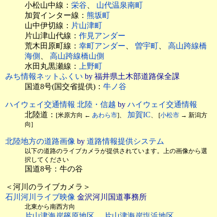
小松山中線：
栄谷
、
山代温泉南町
加賀インター線：
熊坂町
山中伊切線：
片山津町
片山津山代線：
作見アンダー
荒木田原町線：
幸町アンダー
、
曽宇町
、
高山跨線橋
海側
、
高山跨線橋山側
水田丸黒瀬線：
上野町
みち情報ネットふくい
by 福井県土木部道路保全課
国道8号(国交省提供)：
牛ノ谷
ハイウェイ交通情報 北陸・信越
by
ハイウェイ交通情報
北陸道：
加賀IC
[米原方向 ←
あわら市
]、
、 [
小松市
→ 新潟方
向]
北陸地方の道路画像
by
道路情報提供システム
以下の道路のライブカメラが提供されています。上の画像から選
択してください
国道8号：牛の谷
＜河川のライブカメラ＞
石川河川ライブ映像
金沢河川国道事務所
北東から南西方向
片山津海岸篠原地区
、
片山津海岸塩浜地区