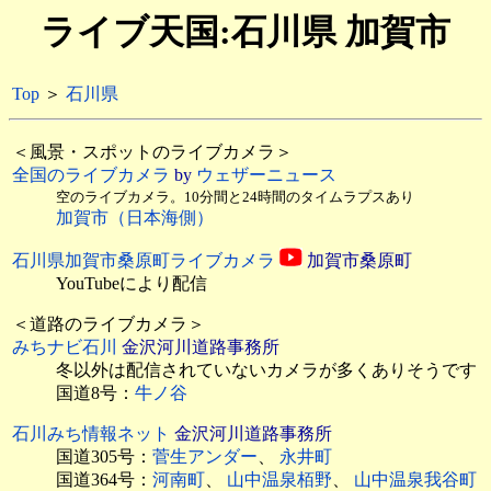
ライブ天国:石川県 加賀市
Top
＞
石川県
＜風景・スポットのライブカメラ＞
全国のライブカメラ
by
ウェザーニュース
空のライブカメラ。10分間と24時間のタイムラプスあり
加賀市（日本海側）
石川県加賀市桑原町ライブカメラ
加賀市桑原町
YouTubeにより配信
＜道路のライブカメラ＞
みちナビ石川
金沢河川道路事務所
冬以外は配信されていないカメラが多くありそうです
国道8号：
牛ノ谷
石川みち情報ネット
金沢河川道路事務所
国道305号：
菅生アンダー
、
永井町
国道364号：
河南町
、
山中温泉栢野
、
山中温泉我谷町