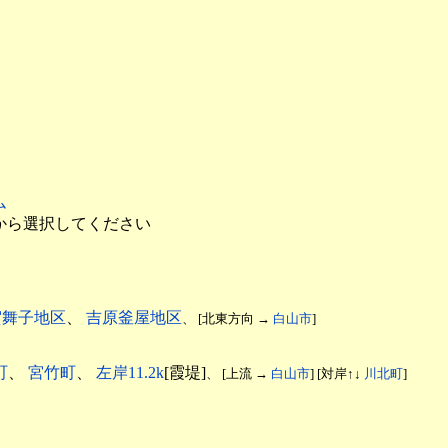
ム
から選択してください
賀舞子地区
、
吉原釜屋地区
、 [北東方向 →
白山市
]
町
、
宮竹町
、
左岸11.2k
[霞堤]
、 [上流 →
白山市
] [対岸↑↓
川北町
]