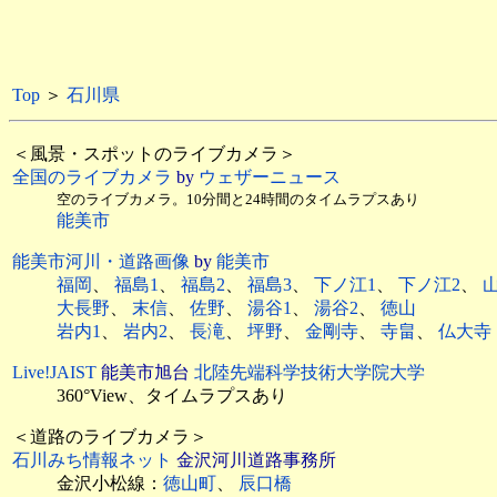
Top
＞
石川県
＜風景・スポットのライブカメラ＞
全国のライブカメラ
by
ウェザーニュース
空のライブカメラ。10分間と24時間のタイムラプスあり
能美市
能美市河川・道路画像
by
能美市
福岡
、
福島1
、
福島2
、
福島3
、
下ノ江1
、
下ノ江2
、
大長野
、
末信
、
佐野
、
湯谷1
、
湯谷2
、
徳山
岩内1
、
岩内2
、
長滝
、
坪野
、
金剛寺
、
寺畠
、
仏大寺
Live!JAIST
能美市旭台
北陸先端科学技術大学院大学
360°View、タイムラプスあり
＜道路のライブカメラ＞
石川みち情報ネット
金沢河川道路事務所
金沢小松線：
徳山町
、
辰口橋