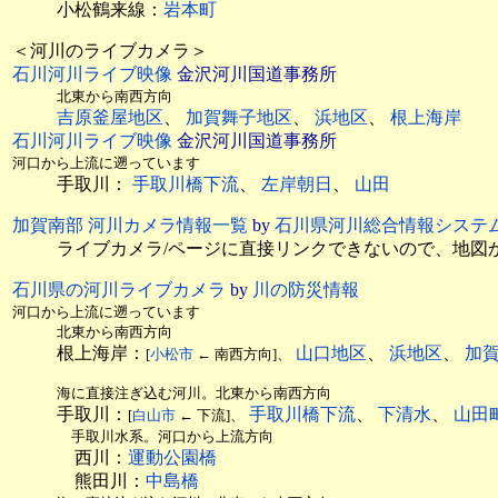
小松鶴来線：
岩本町
＜河川のライブカメラ＞
石川河川ライブ映像
金沢河川国道事務所
北東から南西方向
吉原釜屋地区
、
加賀舞子地区
、
浜地区
、
根上海岸
石川河川ライブ映像
金沢河川国道事務所
河口から上流に遡っています
手取川：
手取川橋下流
、
左岸朝日
、
山田
加賀南部 河川カメラ情報一覧
by
石川県河川総合情報システ
ライブカメラ/ページに直接リンクできないので、地図
石川県の河川ライブカメラ
by
川の防災情報
河口から上流に遡っています
北東から南西方向
根上海岸：
山口地区
、
浜地区
、
加
[
小松市
← 南西方向]、
海に直接注ぎ込む河川。北東から南西方向
手取川：
手取川橋下流
、
下清水
、
山田
[
白山市
← 下流]、
手取川水系。河口から上流方向
西川：
運動公園橋
熊田川：
中島橋