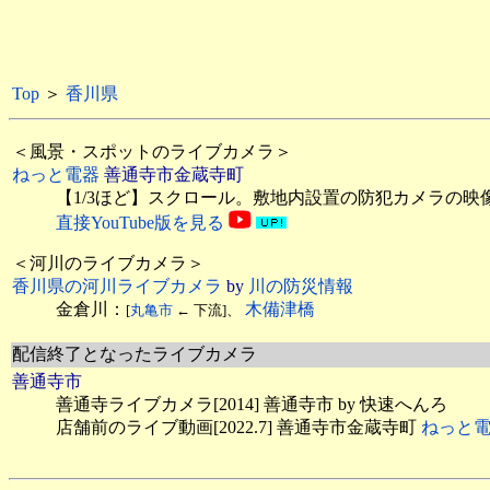
Top
＞
香川県
＜風景・スポットのライブカメラ＞
ねっと電器
善通寺市金蔵寺町
【1/3ほど】スクロール。敷地内設置の防犯カメラの映像を動
直接YouTube版を見る
＜河川のライブカメラ＞
香川県の河川ライブカメラ
by
川の防災情報
金倉川：
木備津橋
[
丸亀市
← 下流]、
配信終了となったライブカメラ
善通寺市
善通寺ライブカメラ[2014] 善通寺市 by 快速へんろ
店舗前のライブ動画[2022.7] 善通寺市金蔵寺町
ねっと