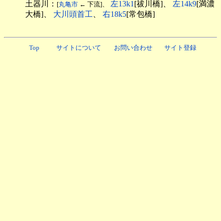
土器川：
左13k1
[祓川橋]、
左14k9
[満濃
[
丸亀市
← 下流]、
大橋]、
大川頭首工
、
右18k5
[常包橋]
Top
サイトについて
お問い合わせ
サイト登録