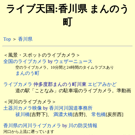
ライブ天国:香川県 まんのう
町
Top
＞
香川県
＜風景・スポットのライブカメラ＞
全国のライブカメラ
by
ウェザーニュース
空のライブカメラ。10分間と24時間のタイムラプスあり
まんのう町
ライブカメラ
仲多度郡まんのう町川東
エピアみかど
道の駅「ことなみ」の駐車場のライブカメラ。準動画
＜河川のライブカメラ＞
土器川カメラ映像
by
香川河川国道事務所
祓川橋
[吉野下]、
満濃大橋
[吉野]、
常包橋
[炭所西]
香川県の河川ライブカメラ
by
川の防災情報
河口から上流に遡っています