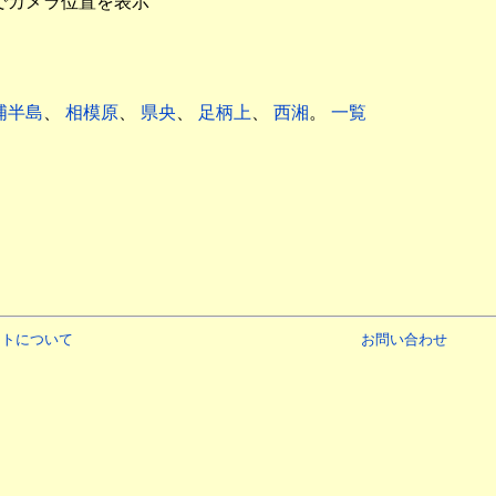
でカメラ位置を表示
浦半島
、
相模原
、
県央
、
足柄上
、
西湘
。
一覧
イトについて
お問い合わせ