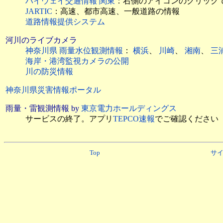
ハイウェイ交通情報 関東
：右側のアイコンのクリック
JARTIC
：高速、都市高速、一般道路の情報
道路情報提供システム
河川のライブカメラ
神奈川県 雨量水位観測情報
：
横浜
、
川崎
、
湘南
、
三
海岸・港湾監視カメラの公開
川の防災情報
神奈川県災害情報ポータル
雨量・雷観測情報 by
東京電力ホールディングス
サービスの終了。アプリ
TEPCO速報
でご確認ください
Top
サ