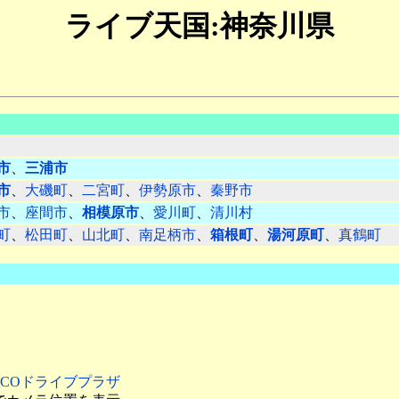
ライブ天国:神奈川県
市
、
三浦市
市
、
大磯町
、
二宮町
、
伊勢原市
、
秦野市
市
、
座間市
、
相模原市
、
愛川町
、
清川村
町
、
松田町
、
山北町
、
南足柄市
、
箱根町
、
湯河原町
、
真鶴町
EXCOドライブプラザ