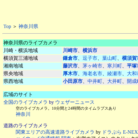
Top
＞
神奈川県
神奈川県のライブカメラ
川崎・横浜地域
川崎市
、
横浜市
横須賀三浦地域
鎌倉市
、
逗子市
、
葉山町
、
横須賀
湘南地域
藤沢市
、
茅ヶ崎市
、
寒川町
、
平塚
県央地域
厚木市
、
海老名市
、
綾瀬市
、
大和
県西地域
小田原市
、
中井町
、
大井町
、
開成
広域のサイト
全国のライブカメラ
by
ウェザーニュース
空のライブカメラ。10分間と24時間のタイムラプスあり
神奈川
道路のライブカメラ
関東エリアの高速道路ライブカメラ
by
ドラぷら E-N