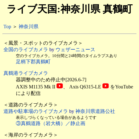
ライブ天国:神奈川県 真鶴町
Top
＞
神奈川県
＜風景・スポットのライブカメラ＞
全国のライブカメラ
by
ウェザーニュース
空のライブカメラ。10分間と24時間のタイムラプスあり
足柄下郡真鶴町
真鶴港ライブカメラ
器調整中のため停止中[2026.6-7]
AXIS M1135 Mk II
、
Axis Q6315-LE
をYouTube
により配信
＜道路のライブカメラ＞
道路や駐車場のライブカメラ
by
神奈川県道路公社
表示しづらくなっている場合があるようです
③真鶴道路（岩大橋）／静止画
＜海岸のライブカメラ＞