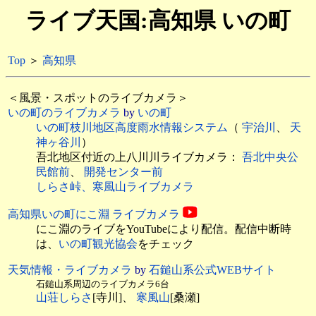
ライブ天国:高知県 いの町
Top
＞
高知県
＜風景・スポットのライブカメラ＞
いの町のライブカメラ
by
いの町
いの町枝川地区高度雨水情報システム
（
宇治川
、
天
神ヶ谷川
）
吾北地区付近の上八川川ライブカメラ：
吾北中央公
民館前
、
開発センター前
しらさ峠、寒風山ライブカメラ
高知県いの町にこ淵 ライブカメラ
にこ淵のライブをYouTubeにより配信。配信中断時
は、
いの町観光協会
をチェック
天気情報・ライブカメラ
by
石鎚山系公式WEBサイト
石鎚山系周辺のライブカメラ6台
山荘しらさ
[寺川]、
寒風山
[桑瀬]