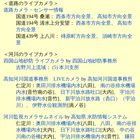
＜道路のライブカメラ＞
道路カメラ・センサー情報
国道194号
桑瀬：
西条市方向全景
、
高知市方向全景
国道194号
清水上分安望：
西条市方向全景
、
高知市
方向全景
国道439号
上八川：
梼原町方向全景
、
須崎市方向全
景
＜河川のライブカメラ＞
四国山地砂防 ライブカメラ
by
四国山地砂防事務所
吉野川上流域
：
(5) 本川支所
高知河川国道事務所 LIVEカメラ
by
高知河川国道事務所
仁淀川：
奥田川排水機場内水
[八田]、
南の谷排水機場
内水
[音竹南の谷]、
日下川放水路吐口
[大内]、
宇治川
排水機場内水
[音竹]、
新宇治川放水路（呑口）（宇治
川）
、
伊野水位観測所
[渦ノ谷]
河川監視カメラサムネイル
by
高知県 水防情報システム
仁淀川：
奥田川排水機場内水
[八田]、
八田
、
南の谷排
水機場内水
[大内]、
日下川放水路吐口
[大内]、
中の谷
川南の谷橋
[大内]、
宇治川排水機場内水
[音竹]、
鎌田