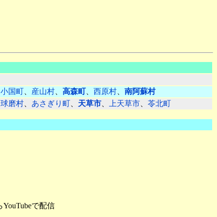
、
小国町
、
産山村
、
高森町
、
西原村
、
南阿蘇村
、
球磨村
、
あさぎり町
、
天草市
、
上天草市
、
苓北町
uTubeで配信