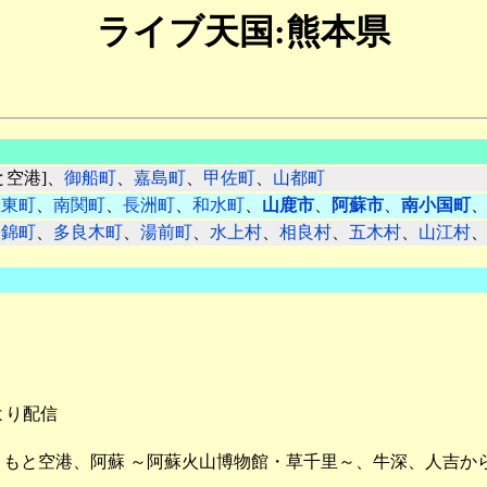
ライブ天国:熊本県
と空港]、
御船町
、
嘉島町
、
甲佐町
、
山都町
玉東町
、
南関町
、
長洲町
、
和水町
、
山鹿市
、
阿蘇市
、
南小国町
、
錦町
、
多良木町
、
湯前町
、
水上村
、
相良村
、
五木村
、
山江村
より配信
と空港、阿蘇 ～阿蘇火山博物館・草千里～、牛深、人吉からYo