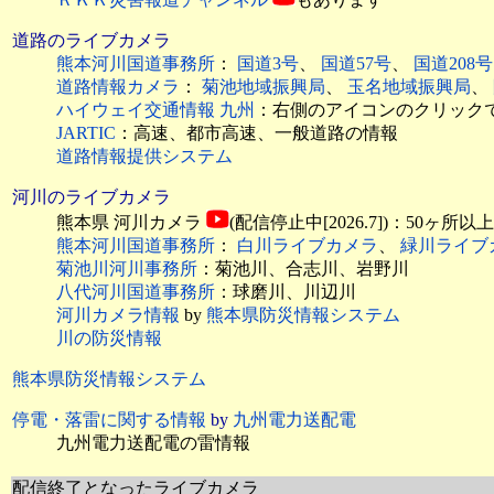
道路のライブカメラ
熊本河川国道事務所
：
国道3号
、
国道57号
、
国道208号
道路情報カメラ
：
菊池地域振興局
、
玉名地域振興局
、
ハイウェイ交通情報 九州
：右側のアイコンのクリック
JARTIC
：高速、都市高速、一般道路の情報
道路情報提供システム
河川のライブカメラ
熊本県 河川カメラ
(配信停止中[2026.7])：50ヶ
熊本河川国道事務所
：
白川ライブカメラ
、
緑川ライブ
菊池川河川事務所
：菊池川、合志川、岩野川
八代河川国道事務所
：球磨川、川辺川
河川カメラ情報
by
熊本県防災情報システム
川の防災情報
熊本県防災情報システム
停電・落雷に関する情報
by
九州電力送配電
九州電力送配電の雷情報
配信終了となったライブカメラ