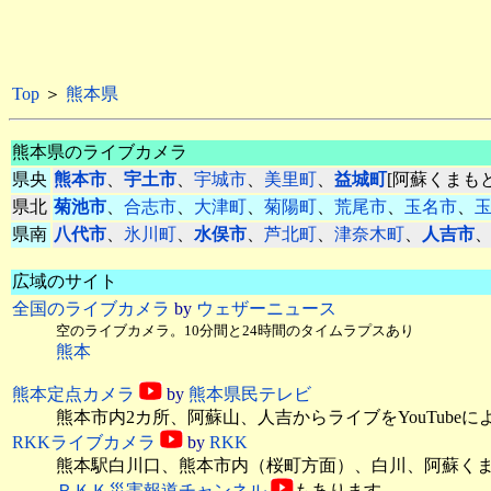
Top
＞
熊本県
熊本県のライブカメラ
県央
熊本市
、
宇土市
、
宇城市
、
美里町
、
益城町
[阿蘇くまも
県北
菊池市
、
合志市
、
大津町
、
菊陽町
、
荒尾市
、
玉名市
、
県南
八代市
、
氷川町
、
水俣市
、
芦北町
、
津奈木町
、
人吉市
広域のサイト
全国のライブカメラ
by
ウェザーニュース
空のライブカメラ。10分間と24時間のタイムラプスあり
熊本
熊本定点カメラ
by
熊本県民テレビ
熊本市内2カ所、阿蘇山、人吉からライブをYouTubeに
RKKライブカメラ
by
RKK
熊本駅白川口、熊本市内（桜町方面）、白川、阿蘇くまも
ＲＫＫ災害報道チャンネル
もあります