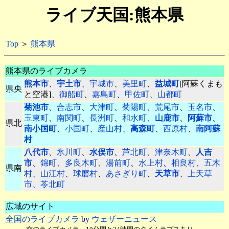
ライブ天国:熊本県
Top
＞
熊本県
熊本県のライブカメラ
熊本市
、
宇土市
、
宇城市
、
美里町
、
益城町
[阿蘇くまも
県央
と空港]、
御船町
、
嘉島町
、
甲佐町
、
山都町
菊池市
、
合志市
、
大津町
、
菊陽町
、
荒尾市
、
玉名市
、
玉東町
、
南関町
、
長洲町
、
和水町
、
山鹿市
、
阿蘇市
、
県北
南小国町
、
小国町
、
産山村
、
高森町
、
西原村
、
南阿蘇
村
八代市
、
氷川町
、
水俣市
、
芦北町
、
津奈木町
、
人吉
市
、
錦町
、
多良木町
、
湯前町
、
水上村
、
相良村
、
五木
県南
村
、
山江村
、
球磨村
、
あさぎり町
、
天草市
、
上天草
市
、
苓北町
広域のサイト
全国のライブカメラ
by
ウェザーニュース