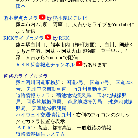
空のライブカメラ。10分間と24時間のタイムラプスあり
熊本
熊本定点カメラ
by
熊本県民テレビ
熊本市内2カ所、阿蘇山、人吉からライブをYouTubeに
より配信
RKKライブカメラ
by
RKK
熊本駅白川口、熊本市内（桜町方面）、白川、阿蘇く
まもと空港、阿蘇 ～阿蘇火山博物館・草千里～、牛
深、人吉からYouTubeで配信
ＲＫＫ災害報道チャンネル
もあります
道路のライブカメラ
熊本河川国道事務所
：
国道3号
、
国道57号
、
国道208
号
、
九州中央自動車道
、
南九州自動車道
道路情報カメラ
：
菊池地域振興局
、
玉名地域振興
局
、
阿蘇地域振興局
、
芦北地域振興局
、
球磨地域振
興局
、
天草地域振興局
ハイウェイ交通情報 九州
：右側のアイコンのクリッ
クでカメラ位置を表示
JARTIC
：高速、都市高速、一般道路の情報
道路情報提供システム