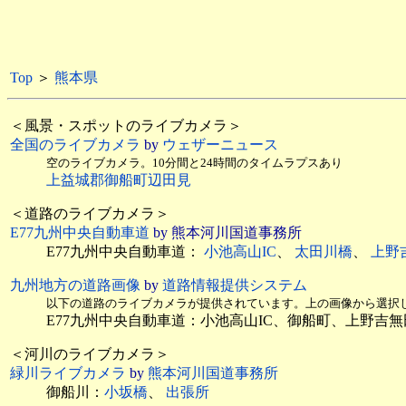
Top
＞
熊本県
＜風景・スポットのライブカメラ＞
全国のライブカメラ
by
ウェザーニュース
空のライブカメラ。10分間と24時間のタイムラプスあり
上益城郡御船町辺田見
＜道路のライブカメラ＞
E77九州中央自動車道
by 熊本河川国道事務所
E77九州中央自動車道：
小池高山IC
、
太田川橋
、
上野
九州地方の道路画像
by
道路情報提供システム
以下の道路のライブカメラが提供されています。上の画像から選択
E77九州中央自動車道：小池高山IC、御船町、上野吉無
＜河川のライブカメラ＞
緑川ライブカメラ
by
熊本河川国道事務所
御船川：
小坂橋
、
出張所