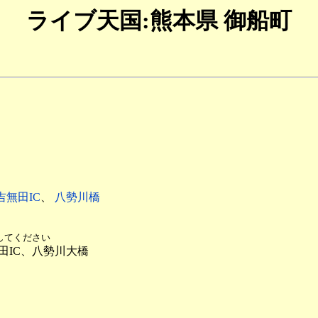
ライブ天国:熊本県 御船町
吉無田IC
、
八勢川橋
してください
田IC、八勢川大橋