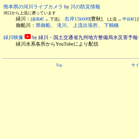
熊本県の河川ライブカメラ
by
川の防災情報
河口から上流に遡っています
緑川：
右岸15k600
[豊秋]
[
嘉島町
← 下流]、
、 [上流 →
甲佐町
]
御船川：
県御船
、
滝川
、
上流出張所
、
下鶴橋
緑川映像
by 緑川・国土交通省九州地方整備局水災害予
緑川水系各所からYouTubeにより配信
Top
サ