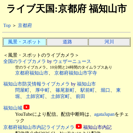
ライブ天国:京都府 福知山市
Top
＞
京都府
風景・スポット
道路
河川
＜風景・スポットのライブカメラ＞
全国のライブカメラ
by
ウェザーニュース
空のライブカメラ。10分間と24時間のタイムラプスあり
京都府福知山市
、
京都府福知山市字寺
福知山市防災情報ライブカメラ
by
福知山市
問屋町
、
厚中町
、
篠尾新町
、
駅前町
、
堀口
、
東
堀
、
土師宮町
、
土師宮町
、
前田
福知山城
YouTubeにより配信。配信中断時は、
agataJapan
をチェ
ック
京都府福知山市内記ライブカメラ
福知山市内記