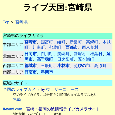
ライブ天国:宮崎県
Top
＞
宮崎県
宮崎県のライブカメラ
宮崎市
、
国富町
、
綾町
、
新富町
、
高鍋町
、
木城
中部エリア
町
、
川南町
、
都農町
、
西都市
、
西米良村
日向市
、
門川町
、
美郷町
、
諸塚村
、
椎葉村
、
延
北部エリア
岡市
、
高千穂町
、
日之影町
、
五ヶ瀬町
西部エリア
都城市
、
三股町
、
小林市
、
えびの市
、
高原町
南部エリア
日南市
、
串間市
広域のサイト
全国のライブカメラ
by
ウェザーニュース
空のライブカメラ。10分間と24時間のタイムラプスあり
宮崎
ii-nami.com
宮崎・福岡の波情報ライブカメラサイト
波情報ライブカメラ。動画