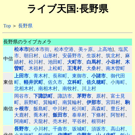
ライブ天国:長野県
Top
＞
長野県
長野県のライブカメラ
松本市
[
松本市街
、
松本空港
、
美ヶ原
、
上高地
]、
塩尻
市
、
朝日村
、
山形村
、
安曇野市
、
生坂村
、
筑北村
、
麻
中信
績村
、
松川村
、
池田町
、
大町市
、
白馬村
、
小谷村
、
木
曽町
、
木祖村
、
上松町
、
王滝村
、
大桑村
、
南木曽町
上田市
、
青木村
、
長和町
、
東御市
、
小諸市
、
御代田
東信
町
、
軽井沢町
、
佐久市
、
立科町
、
佐久穂町
、
小海町
、
北相木村
、
南相木村
、
南牧村
、
川上村
岡谷市
、
下諏訪町
、
諏訪市
、
茅野市
、
原村
、
富士見
町
、
辰野町
、
箕輪町
、
南箕輪村
、
伊那市
、
宮田村
、
駒
南信
ヶ根市
、
飯島町
、
中川村
、
松川町
、
高森町
、
豊丘村
、
大鹿村
、
喬木村
、
飯田市
、
泰阜村
、
下條村
、
阿智村
、
阿南町
、
天龍村
、
売木村
、
平谷村
、
根羽村
長野市
、
小川村
、
千曲市
、
坂城町
、
須坂市
、
高山村
、