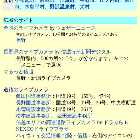
北信
小布施町
、
飯綱町
、
信濃町
、
中野市
、
山ノ内町
、
飯山
市
、
木島平村
、
野沢温泉村
、
栄村
広域のサイト
全国のライブカメラ
by
ウェザーニュース
空のライブカメラ。10分間と24時間のタイムラプスあり
長野
長野県のライブカメラ
by
信濃毎日新聞デジタル
長野県内、500カ所の『今』が分かります。左上の
「メニュー」で選択
ぐるっと信越
長野・新潟ライブカメラ
道路のライブカメラ
飯田国道事務所
：国道19号、153号、474号
長野国道事務所
：国道18号、19号、20号、中央横断道
木曽建設事務所
：国道19号、361号
松本建設事務所
、
飯田建設事務所
信越エリアの高速道路ライブカメラ
by
ドラぷら E-
NEXCOドライブプラザ
ハイウェイ交通情報 北陸・信越
：右側のアイコンの