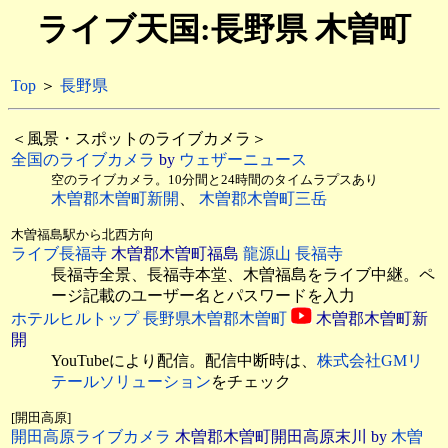
ライブ天国:長野県 木曽町
Top
＞
長野県
＜風景・スポットのライブカメラ＞
全国のライブカメラ
by
ウェザーニュース
空のライブカメラ。10分間と24時間のタイムラプスあり
木曽郡木曽町新開
、
木曽郡木曽町三岳
木曽福島駅から北西方向
ライブ長福寺
木曽郡木曽町福島
龍源山 長福寺
長福寺全景、長福寺本堂、木曽福島をライブ中継。ペ
ージ記載のユーザー名とパスワードを入力
ホテルヒルトップ 長野県木曽郡木曽町
木曽郡木曽町新
開
YouTubeにより配信。配信中断時は、
株式会社GMリ
テールソリューション
をチェック
[開田高原]
開田高原ライブカメラ
木曽郡木曽町開田高原末川 by
木曽