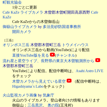
町観光協会
1分ごとに更新
Cafe KaZe ライブカメラ
木曽郡木曽町開田高原西野
Cafe
KaZe
Cafe KaZeからの木曽御岳山
御嶽山ライブカメラ
by
多治見砂防国道事務所
開田カメラ
［三岳］
オリンポス三岳
木曽郡木曽町三岳
トウメイハウス
オリンポス三岳から動画(YouTube)により配信
直接YouTube版を見る
(
チャンネル
)
流れ星と星空ライブ、長野県の東京大木曽観測所から
木曽郡木曽町三岳
YouTubeにより配信。配信中断時は、
Asahi Astro LIVE
をチェック
木曽カメラから見えている星空
（配信中断時は、
Higashiyama`s Labo
をチェック）
火山監視カメラ画像
by
気象庁
火山のライブカメラ。登山者向けの情報もあります
御嶽山：
三岳黒沢
、
奥の院
(王滝村)