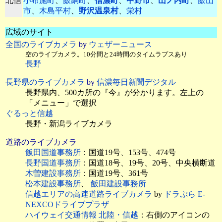
北信
小布施町
、
飯綱町
、
信濃町
、
中野市
、
山ノ内町
、
飯山
市
、
木島平村
、
野沢温泉村
、
栄村
広域のサイト
全国のライブカメラ
by
ウェザーニュース
空のライブカメラ。10分間と24時間のタイムラプスあり
長野
長野県のライブカメラ
by
信濃毎日新聞デジタル
長野県内、500カ所の『今』が分かります。左上の
「メニュー」で選択
ぐるっと信越
長野・新潟ライブカメラ
道路のライブカメラ
飯田国道事務所
：国道19号、153号、474号
長野国道事務所
：国道18号、19号、20号、中央横断道
木曽建設事務所
：国道19号、361号
松本建設事務所
、
飯田建設事務所
信越エリアの高速道路ライブカメラ
by
ドラぷら E-
NEXCOドライブプラザ
ハイウェイ交通情報 北陸・信越
：右側のアイコンの