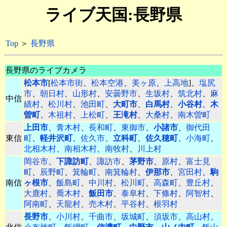
ライブ天国:長野県
Top
＞
長野県
長野県のライブカメラ
松本市
[
松本市街
、
松本空港
、
美ヶ原
、
上高地
]、
塩尻
市
、
朝日村
、
山形村
、
安曇野市
、
生坂村
、
筑北村
、
麻
中信
績村
、
松川村
、
池田町
、
大町市
、
白馬村
、
小谷村
、
木
曽町
、
木祖村
、
上松町
、
王滝村
、
大桑村
、
南木曽町
上田市
、
青木村
、
長和町
、
東御市
、
小諸市
、
御代田
東信
町
、
軽井沢町
、
佐久市
、
立科町
、
佐久穂町
、
小海町
、
北相木村
、
南相木村
、
南牧村
、
川上村
岡谷市
、
下諏訪町
、
諏訪市
、
茅野市
、
原村
、
富士見
町
、
辰野町
、
箕輪町
、
南箕輪村
、
伊那市
、
宮田村
、
駒
南信
ヶ根市
、
飯島町
、
中川村
、
松川町
、
高森町
、
豊丘村
、
大鹿村
、
喬木村
、
飯田市
、
泰阜村
、
下條村
、
阿智村
、
阿南町
、
天龍村
、
売木村
、
平谷村
、
根羽村
長野市
、
小川村
、
千曲市
、
坂城町
、
須坂市
、
高山村
、