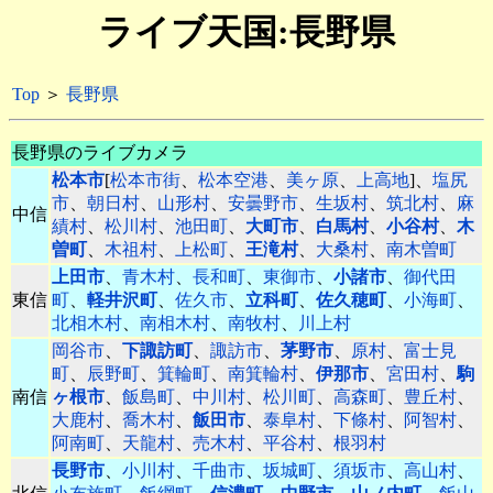
ライブ天国:長野県
Top
＞
長野県
長野県のライブカメラ
松本市
[
松本市街
、
松本空港
、
美ヶ原
、
上高地
]、
塩尻
市
、
朝日村
、
山形村
、
安曇野市
、
生坂村
、
筑北村
、
麻
中信
績村
、
松川村
、
池田町
、
大町市
、
白馬村
、
小谷村
、
木
曽町
、
木祖村
、
上松町
、
王滝村
、
大桑村
、
南木曽町
上田市
、
青木村
、
長和町
、
東御市
、
小諸市
、
御代田
東信
町
、
軽井沢町
、
佐久市
、
立科町
、
佐久穂町
、
小海町
、
北相木村
、
南相木村
、
南牧村
、
川上村
岡谷市
、
下諏訪町
、
諏訪市
、
茅野市
、
原村
、
富士見
町
、
辰野町
、
箕輪町
、
南箕輪村
、
伊那市
、
宮田村
、
駒
南信
ヶ根市
、
飯島町
、
中川村
、
松川町
、
高森町
、
豊丘村
、
大鹿村
、
喬木村
、
飯田市
、
泰阜村
、
下條村
、
阿智村
、
阿南町
、
天龍村
、
売木村
、
平谷村
、
根羽村
長野市
、
小川村
、
千曲市
、
坂城町
、
須坂市
、
高山村
、