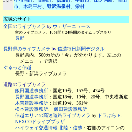
北信
小布施町
、
飯綱町
、
信濃町
、
中野市
、
山ノ内町
、
飯山
市
、
木島平村
、
野沢温泉村
、
栄村
広域のサイト
全国のライブカメラ
by
ウェザーニュース
空のライブカメラ。10分間と24時間のタイムラプスあり
長野
長野県のライブカメラ
by
信濃毎日新聞デジタル
長野県内、500カ所の『今』が分かります。左上の
「メニュー」で選択
ぐるっと信越
長野・新潟ライブカメラ
道路のライブカメラ
飯田国道事務所
：国道19号、153号、474号
長野国道事務所
：国道18号、19号、20号、中央横断道
木曽建設事務所
：国道19号、361号
松本建設事務所
、
飯田建設事務所
信越エリアの高速道路ライブカメラ
by
ドラぷら E-
NEXCOドライブプラザ
ハイウェイ交通情報 北陸・信越
：右側のアイコンの