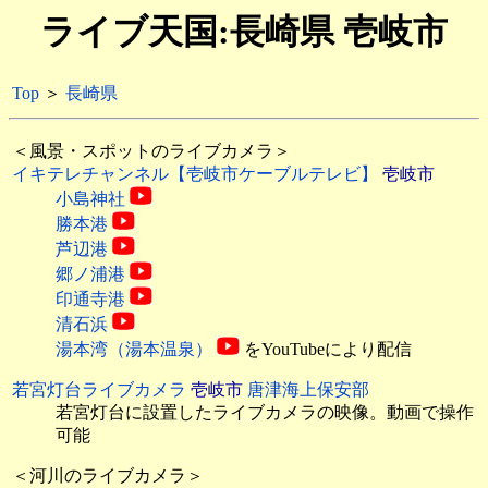
ライブ天国:長崎県 壱岐市
Top
＞
長崎県
＜風景・スポットのライブカメラ＞
イキテレチャンネル【壱岐市ケーブルテレビ】
壱岐市
小島神社
勝本港
芦辺港
郷ノ浦港
印通寺港
清石浜
湯本湾（湯本温泉）
をYouTubeにより配信
若宮灯台ライブカメラ
壱岐市
唐津海上保安部
若宮灯台に設置したライブカメラの映像。動画で操作
可能
＜河川のライブカメラ＞