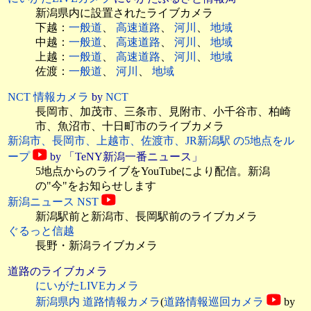
新潟県内に設置されたライブカメラ
下越：
一般道
、
高速道路
、
河川
、
地域
中越：
一般道
、
高速道路
、
河川
、
地域
上越：
一般道
、
高速道路
、
河川
、
地域
佐渡：
一般道
、
河川
、
地域
NCT 情報カメラ
by
NCT
長岡市、加茂市、三条市、見附市、小千谷市、柏崎
市、魚沼市、十日町市のライブカメラ
新潟市、長岡市、上越市、佐渡市、JR新潟駅 の5地点をル
ープ
by 「TeNY新潟一番ニュース」
5地点からのライブをYouTubeにより配信。新潟
の"今"をお知らせします
新潟ニュース NST
新潟駅前と新潟市、長岡駅前
のライブカメラ
ぐるっと信越
長野・新潟ライブカメラ
道路のライブカメラ
にいがたLIVEカメラ
新潟県内 道路情報カメラ
(
道路情報巡回カメラ
by