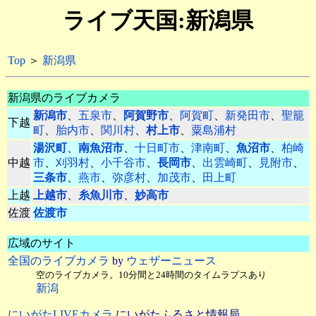
ライブ天国:新潟県
Top
＞
新潟県
新潟県のライブカメラ
新潟市
、
五泉市
、
阿賀野市
、
阿賀町
、
新発田市
、
聖籠
下越
町
、
胎内市
、
関川村
、
村上市
、
粟島浦村
湯沢町
、
南魚沼市
、
十日町市
、
津南町
、
魚沼市
、
柏崎
中越
市
、
刈羽村
、
小千谷市
、
長岡市
、
出雲崎町
、
見附市
、
三条市
、
燕市
、
弥彦村
、
加茂市
、
田上町
上越
上越市
、
糸魚川市
、
妙高市
佐渡
佐渡市
広域のサイト
全国のライブカメラ
by
ウェザーニュース
空のライブカメラ。10分間と24時間のタイムラプスあり
新潟
にいがたLIVEカメラ
にいがたふるさと情報局