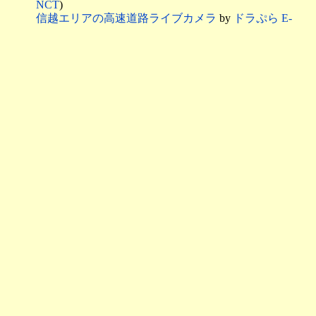
NCT
)
信越エリアの高速道路ライブカメラ
by
ドラぷら E-
NEXCOドライブプラザ
ハイウェイ交通情報 北陸・信越
：右側のアイコンの
クリックでカメラ位置を表示
JARTIC
：高速、都市高速、一般道路の情報
道路情報提供システム
河川のライブカメラ
信濃川河川事務所
： （
信濃川下流部
、
信濃川上流
部
）、
信濃川下流
、
千曲川
阿賀野川河川事務所
：阿賀野川
新潟県河川防災情報システム
川の防災情報
新潟県防災ポータル
新潟県防災局
雨量・雷観測情報 by
東京電力ホールディングス
サービスの終了。アプリ
TEPCO速報
でご確認くださ
い
東北電力 落雷情報
by
東北電力ネットワーク
東北と新潟県の落雷情報