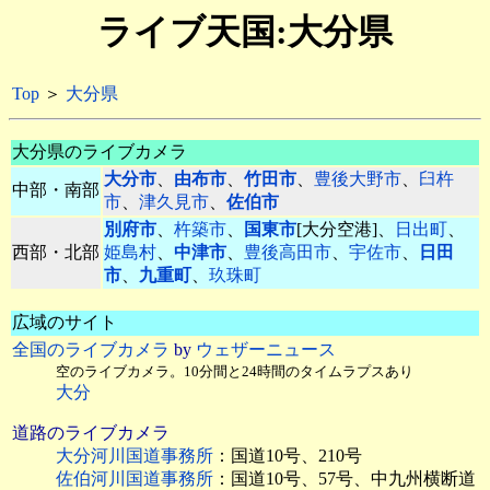
ライブ天国:大分県
Top
＞
大分県
大分県のライブカメラ
大分市
、
由布市
、
竹田市
、
豊後大野市
、
臼杵
中部・南部
市
、
津久見市
、
佐伯市
別府市
、
杵築市
、
国東市
[大分空港]、
日出町
、
西部・北部
姫島村
、
中津市
、
豊後高田市
、
宇佐市
、
日田
市
、
九重町
、
玖珠町
広域のサイト
全国のライブカメラ
by
ウェザーニュース
空のライブカメラ。10分間と24時間のタイムラプスあり
大分
道路のライブカメラ
大分河川国道事務所
：国道10号、210号
佐伯河川国道事務所
：国道10号、57号、中九州横断道