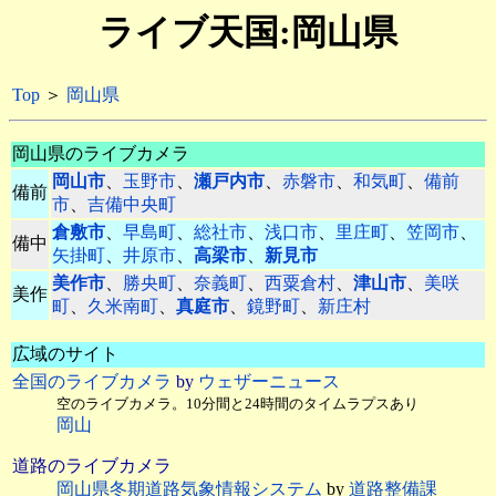
ライブ天国:岡山県
Top
＞
岡山県
岡山県のライブカメラ
岡山市
、
玉野市
、
瀬戸内市
、
赤磐市
、
和気町
、
備前
備前
市
、
吉備中央町
倉敷市
、
早島町
、
総社市
、
浅口市
、
里庄町
、
笠岡市
、
備中
矢掛町
、
井原市
、
高梁市
、
新見市
美作市
、
勝央町
、
奈義町
、
西粟倉村
、
津山市
、
美咲
美作
町
、
久米南町
、
真庭市
、
鏡野町
、
新庄村
広域のサイト
全国のライブカメラ
by
ウェザーニュース
空のライブカメラ。10分間と24時間のタイムラプスあり
岡山
道路のライブカメラ
岡山県冬期道路気象情報システム
by
道路整備課