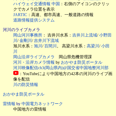
ハイウェイ交通情報 中国
：右側のアイコンのクリッ
クでカメラ位置を表示
JARTIC
：高速、都市高速、一般道路の情報
道路情報提供システム
河川のライブカメラ
岡山河川事務所
： 吉井川水系：
吉井川上流域
/
小野田
川
/
金剛川
/
吉井川下流域
旭川水系：
旭川
/
百間川
。 高梁川水系：
高梁川
/
小田
川
岡山沿岸ライブカメラ
岡山県危機管理課
河川・沿岸カメラ情報
by
おかやま防災ポータル
河川映像配信ch3(岡山県内)@国交省中国地整河川部
：YouTubeにより中国地方の42本の河川のライブ画
像を配信
川の防災情報
おかやま防災ポータル
雷情報
by
中国電力ネットワーク
中国地方の雷情報