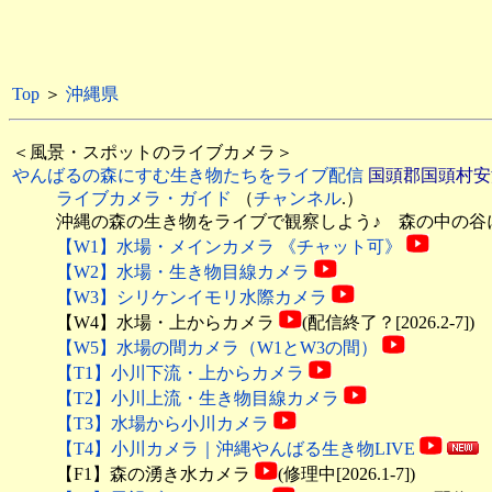
Top
＞
沖縄県
＜風景・スポットのライブカメラ＞
やんばるの森にすむ生き物たちをライブ配信
国頭郡国頭村
ライブカメラ・ガイド
（
チャンネル
.）
沖縄の森の生き物をライブで観察しよう♪ 森の中の谷
【W1】水場・メインカメラ 《チャット可》
【W2】水場・生き物目線カメラ
【W3】シリケンイモリ水際カメラ
【W4】水場・上からカメラ
(配信終了？[2026.2-7])
【W5】水場の間カメラ（W1とW3の間）
【T1】小川下流・上からカメラ
【T2】小川上流・生き物目線カメラ
【T3】水場から小川カメラ
【T4】小川カメラ｜沖縄やんばる生き物LIVE
【F1】森の湧き水カメラ
(修理中[2026.1-7])