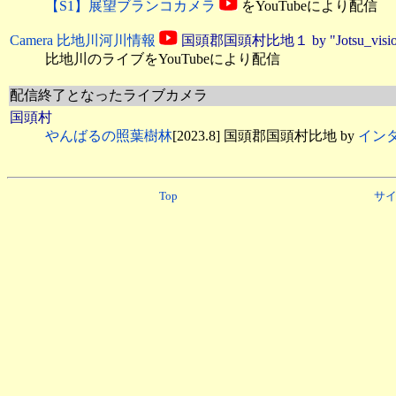
【S1】展望ブランコカメラ
をYouTubeにより配信
Camera 比地川河川情報
国頭郡国頭村比地１ by "Jotsu_visio
比地川のライブをYouTubeにより配信
配信終了となったライブカメラ
国頭村
やんばるの照葉樹林
[2023.8] 国頭郡国頭村比地 by
イン
Top
サ