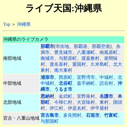
ライブ天国:沖縄県
Top
＞
沖縄県
沖縄県のライブカメラ
那覇市
[
市街地
、
那覇港
、
那覇空港
]、
糸
満市
、
豊見城市
、
八重瀬町
、
南風原町
、
南部地域
南城市
、
与那原町
、
渡嘉敷村
、
座間味
村
、
渡名喜村
、
粟国村
、
久米島町
、
北大
東村
、
南大東村
浦添市
、
西原町
、
宜野湾市
、
中城村
、
北
中部地域
中城村
、
北谷町
、
嘉手納町
、
読谷村
、
沖
縄市
、
うるま市
恩納村
、
金武町
、
宜野座村
、
名護市
、
本
北部地域
部町
、
今帰仁村
、
大宜味村
、
東村
、
国頭
村
、
伊江村
、
伊是名村
、
伊平屋村
宮古島市
、
多良間村
、
石垣市
、
竹富町
、
宮古・八重山地域
与那国町