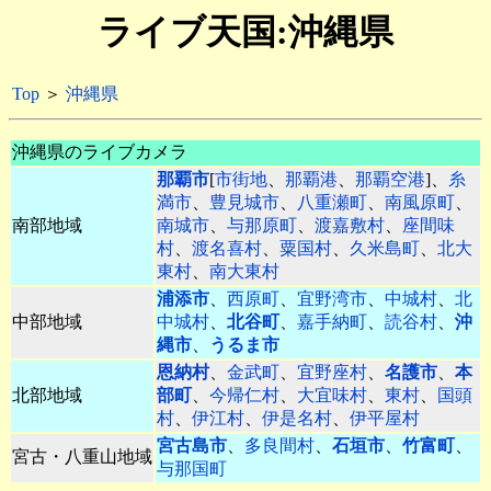
ライブ天国:沖縄県
Top
＞
沖縄県
沖縄県のライブカメラ
那覇市
[
市街地
、
那覇港
、
那覇空港
]、
糸
満市
、
豊見城市
、
八重瀬町
、
南風原町
、
南部地域
南城市
、
与那原町
、
渡嘉敷村
、
座間味
村
、
渡名喜村
、
粟国村
、
久米島町
、
北大
東村
、
南大東村
浦添市
、
西原町
、
宜野湾市
、
中城村
、
北
中部地域
中城村
、
北谷町
、
嘉手納町
、
読谷村
、
沖
縄市
、
うるま市
恩納村
、
金武町
、
宜野座村
、
名護市
、
本
北部地域
部町
、
今帰仁村
、
大宜味村
、
東村
、
国頭
村
、
伊江村
、
伊是名村
、
伊平屋村
宮古島市
、
多良間村
、
石垣市
、
竹富町
、
宮古・八重山地域
与那国町