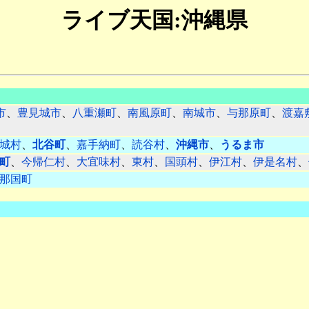
ライブ天国:沖縄県
市
、
豊見城市
、
八重瀬町
、
南風原町
、
南城市
、
与那原町
、
渡嘉
城村
、
北谷町
、
嘉手納町
、
読谷村
、
沖縄市
、
うるま市
町
、
今帰仁村
、
大宜味村
、
東村
、
国頭村
、
伊江村
、
伊是名村
、
那国町