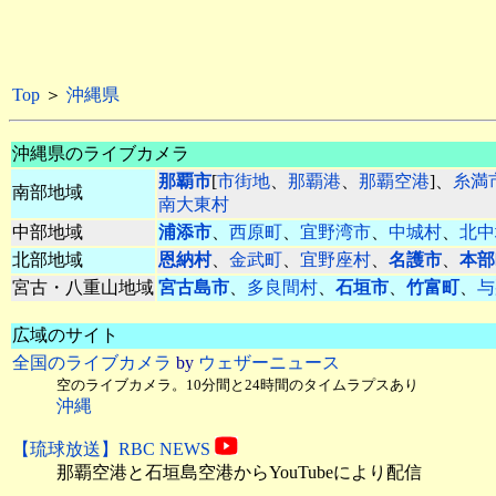
Top
＞
沖縄県
沖縄県のライブカメラ
那覇市
[
市街地
、
那覇港
、
那覇空港
]、
糸満
南部地域
南大東村
中部地域
浦添市
、
西原町
、
宜野湾市
、
中城村
、
北中
北部地域
恩納村
、
金武町
、
宜野座村
、
名護市
、
本部
宮古・八重山地域
宮古島市
、
多良間村
、
石垣市
、
竹富町
、
与
広域のサイト
全国のライブカメラ
by
ウェザーニュース
空のライブカメラ。10分間と24時間のタイムラプスあり
沖縄
【琉球放送】RBC NEWS
那覇空港と石垣島空港からYouTubeにより配信