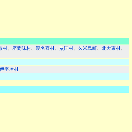
敷村
、
座間味村
、
渡名喜村
、
粟国村
、
久米島町
、
北大東村
、
伊平屋村