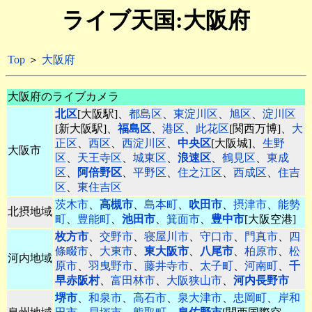
ライブ天国:大阪府
Top
＞
大阪府
大阪府のライブカメラ
北区
[大阪駅]、
都島区
、
東淀川区
、
旭区
、
淀川区
[新大阪駅]、
福島区
、
港区
、
此花区
[関西万博]、
大
正区
、
西区
、
西淀川区
、
中央区
[大阪城]、
生野
大阪市
区
、
天王寺区
、
城東区
、
浪速区
、
鶴見区
、
東成
区
、
阿倍野区
、
平野区
、
住之江区
、
西成区
、
住吉
区
、
東住吉区
茨木市
、
高槻市
、
島本町
、
吹田市
、
摂津市
、
能勢
北摂地域
町
、
豊能町
、
池田市
、
箕面市
、
豊中市
[大阪空港]
枚方市
、
交野市
、
寝屋川市
、
守口市
、
門真市
、
四
條畷市
、
大東市
、
東大阪市
、
八尾市
、
柏原市
、
松
河内地域
原市
、
羽曳野市
、
藤井寺市
、
太子町
、
河南町
、
千
早赤阪村
、
富田林市
、
大阪狭山市
、
河内長野市
堺市
、
和泉市
、
高石市
、
泉大津市
、
忠岡町
、
岸和