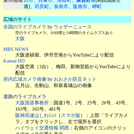
泉州地域
田市
、
貝塚市
、
熊取町
、
泉佐野市
[関西国際空
港]、
田尻町
、
泉南市
、
阪南市
、
岬町
広域のサイト
全国のライブカメラ
by
ウェザーニュース
空のライブカメラ。10分間と24時間のタイムラプスあり
大阪
MBS NEWS
大阪道頓堀、伊丹空港
からYouTubeにより配信
Kansai HD
大阪空港（3台）、梅田、新御堂筋からYouTubeにより
配信
府内広域カメラ画像
by
おおさか防災ネット
五月山、生駒山、和泉葛城山の画像
道路のライブカメラ
大阪国道事務所
：国道1号、2号、25号、26号、43号、
163号、165号、481号
阪神高速はしれGo!
（
スマホ版
）：上部「ライブカメ
ラ」タブをクリックし、左で場所を選択
ハイウェイ交通情報 関西
：右側のアイコンのクリッ