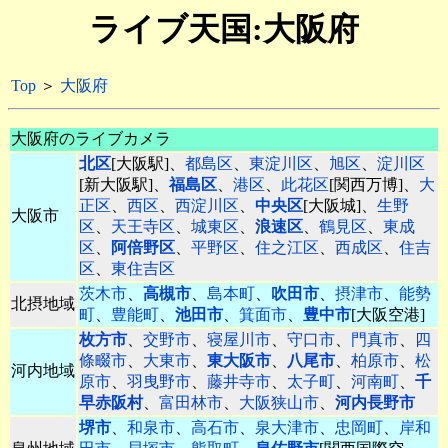
ライブ天国:大阪府
Top
＞
大阪府
大阪府のライブカメラ
北区
[大阪駅]、
都島区
、
東淀川区
、
旭区
、
淀川区
[新大阪駅]、
福島区
、
港区
、
此花区
[関西万博]、
大
正区
、
西区
、
西淀川区
、
中央区
[大阪城]、
生野
大阪市
区
、
天王寺区
、
城東区
、
浪速区
、
鶴見区
、
東成
区
、
阿倍野区
、
平野区
、
住之江区
、
西成区
、
住吉
区
、
東住吉区
茨木市
、
高槻市
、
島本町
、
吹田市
、
摂津市
、
能勢
北摂地域
町
、
豊能町
、
池田市
、
箕面市
、
豊中市
[大阪空港]
枚方市
、
交野市
、
寝屋川市
、
守口市
、
門真市
、
四
條畷市
、
大東市
、
東大阪市
、
八尾市
、
柏原市
、
松
河内地域
原市
、
羽曳野市
、
藤井寺市
、
太子町
、
河南町
、
千
早赤阪村
、
富田林市
、
大阪狭山市
、
河内長野市
堺市
、
和泉市
、
高石市
、
泉大津市
、
忠岡町
、
岸和