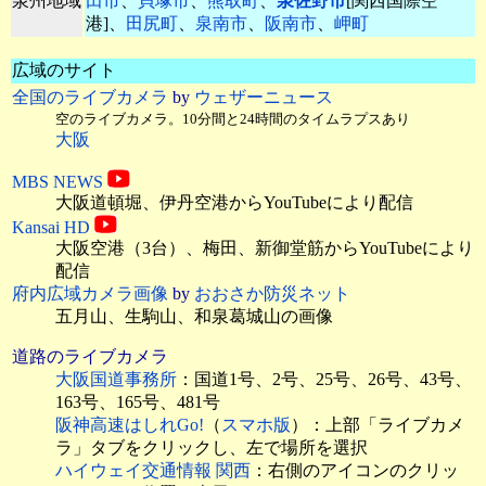
泉州地域
田市
、
貝塚市
、
熊取町
、
泉佐野市
[関西国際空
港]、
田尻町
、
泉南市
、
阪南市
、
岬町
広域のサイト
全国のライブカメラ
by
ウェザーニュース
空のライブカメラ。10分間と24時間のタイムラプスあり
大阪
MBS NEWS
大阪道頓堀、伊丹空港
からYouTubeにより配信
Kansai HD
大阪空港（3台）、梅田、新御堂筋からYouTubeにより
配信
府内広域カメラ画像
by
おおさか防災ネット
五月山、生駒山、和泉葛城山の画像
道路のライブカメラ
大阪国道事務所
：国道1号、2号、25号、26号、43号、
163号、165号、481号
阪神高速はしれGo!
（
スマホ版
）：上部「ライブカメ
ラ」タブをクリックし、左で場所を選択
ハイウェイ交通情報 関西
：右側のアイコンのクリッ