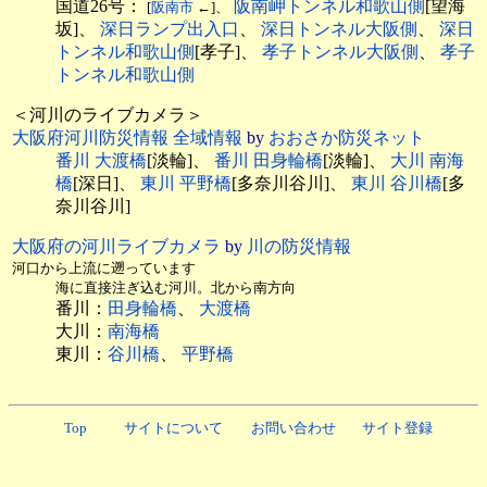
国道26号：
阪南岬トンネル和歌山側
[望海
[
阪南市
←]、
坂]、
深日ランプ出入口
、
深日トンネル大阪側
、
深日
トンネル和歌山側
[孝子]、
孝子トンネル大阪側
、
孝子
トンネル和歌山側
＜河川のライブカメラ＞
大阪府河川防災情報 全域情報
by
おおさか防災ネット
番川 大渡橋
[淡輪]、
番川 田身輪橋
[淡輪]、
大川 南海
橋
[深日]、
東川 平野橋
[多奈川谷川]、
東川 谷川橋
[多
奈川谷川]
大阪府の河川ライブカメラ
by
川の防災情報
河口から上流に遡っています
海に直接注ぎ込む河川。北から南方向
番川：
田身輪橋
、
大渡橋
大川：
南海橋
東川：
谷川橋
、
平野橋
Top
サイトについて
お問い合わせ
サイト登録