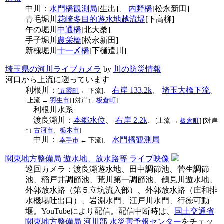
中川：
水門橋観測局
[生出]、
内野橋
[松永新田]
青毛堀川
花崎多目的遊水地越流堤
[下高柳]
午の堀川
中通橋
[北大桑]
手子堀川
農栄橋
[松永新田]
新槐堀川
十一〆橋
[下樋遣川]
埼玉県の河川ライブカメラ
by
川の防災情報
河口から上流に遡っています
利根川：
右岸 133.2k
、
埼玉大橋下流
[
五霞町
← 下流]、
、
[上流 →
羽生市
] [対岸↑↓
板倉町
]
利根川水系
渡良瀬川：
本郷水位
、
右岸 2.2k
、 [上流 →
板倉町
] [対岸
↑↓
古河市
、
栃木市
]
中川：
水門橋観測局
[
幸手市
← 下流]、
関東地方整備局 遊水地、放水路等 ライブ映像
巡回カメラ：渡良瀬遊水地、田中調節池、菅生調節
池、稲戸井調節池、荒川第一調節池、鶴見川遊水地、
外郭放水路（第５立坑流入部）、外郭放水路（庄和排
水機場吐出口）、岩淵水門、江戸川水門、行徳可動
堰。
YouTubeにより配信。配信中断時は、
国土交通省
関東地方整備局 河川部 水災害予報センター
をチェッ