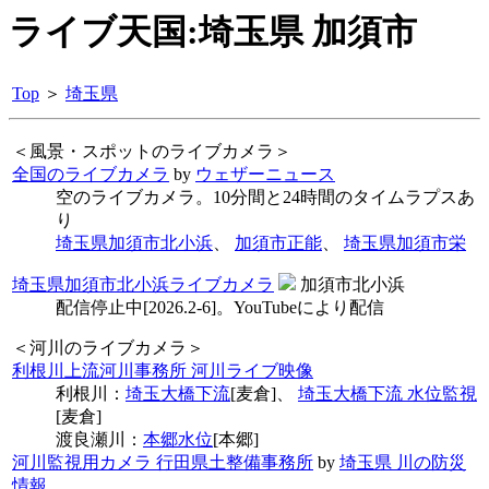
ライブ天国:埼玉県 加須市
Top
＞
埼玉県
＜風景・スポットのライブカメラ＞
全国のライブカメラ
by
ウェザーニュース
空のライブカメラ。10分間と24時間のタイムラプスあ
り
埼玉県加須市北小浜
、
加須市正能
、
埼玉県加須市栄
埼玉県加須市北小浜ライブカメラ
加須市北小浜
配信停止中[2026.2-6]。YouTubeにより配信
＜河川のライブカメラ＞
利根川上流河川事務所 河川ライブ映像
利根川：
埼玉大橋下流
[麦倉]、
埼玉大橋下流 水位監視
[麦倉]
渡良瀬川：
本郷水位
[本郷]
河川監視用カメラ 行田県土整備事務所
by
埼玉県 川の防災
情報