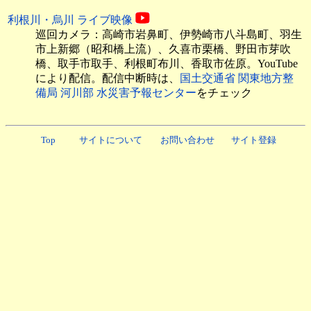
利根川・烏川 ライブ映像
巡回カメラ：高崎市岩鼻町、伊勢崎市八斗島町、羽生
市上新郷（昭和橋上流）、久喜市栗橋、野田市芽吹
橋、取手市取手、利根町布川、香取市佐原。
YouTube
により配信。配信中断時は、
国土交通省 関東地方整
備局 河川部 水災害予報センター
をチェック
Top
サイトについて
お問い合わせ
サイト登録