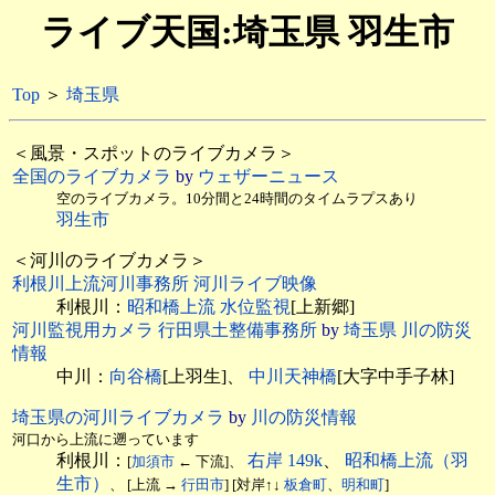
ライブ天国:埼玉県 羽生市
Top
＞
埼玉県
＜風景・スポットのライブカメラ＞
全国のライブカメラ
by
ウェザーニュース
空のライブカメラ。10分間と24時間のタイムラプスあり
羽生市
＜河川のライブカメラ＞
利根川上流河川事務所 河川ライブ映像
利根川：
昭和橋上流 水位監視
[上新郷]
河川監視用カメラ 行田県土整備事務所
by
埼玉県 川の防災
情報
中川：
向谷橋
[上羽生]、
中川天神橋
[大字中手子林]
埼玉県の河川ライブカメラ
by
川の防災情報
河口から上流に遡っています
利根川：
右岸 149k
、
昭和橋上流（羽
[
加須市
← 下流]、
生市）
、 [上流 →
行田市
] [対岸↑↓
板倉町
、
明和町
]