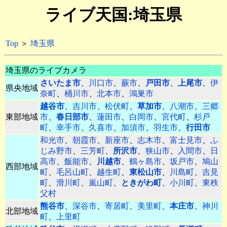
ライブ天国:埼玉県
Top
＞
埼玉県
埼玉県のライブカメラ
さいたま市
、
川口市
、
蕨市
、
戸田市
、
上尾市
、
伊
県央地域
奈町
、
桶川市
、
北本市
、
鴻巣市
越谷市
、
吉川市
、
松伏町
、
草加市
、
八潮市
、
三郷
東部地域
市
、
春日部市
、
蓮田市
、
白岡市
、
宮代町
、
杉戸
町
、
幸手市
、
久喜市
、
加須市
、
羽生市
、
行田市
和光市
、
朝霞市
、
新座市
、
志木市
、
富士見市
、
ふ
じみ野市
、
三芳町
、
所沢市
、
狭山市
、
入間市
、
日
高市
、
飯能市
、
川越市
、
鶴ヶ島市
、
坂戸市
、
鳩山
西部地域
町
、
毛呂山町
、
越生町
、
東松山市
、
川島町
、
吉見
町
、
滑川町
、
嵐山町
、
ときがわ町
、
小川町
、
東秩
父村
熊谷市
、
深谷市
、
寄居町
、
美里町
、
本庄市
、
神川
北部地域
町
、
上里町