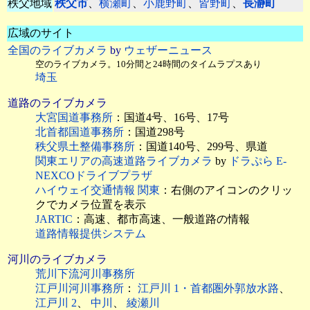
秩父地域
秩父市
、
横瀬町
、
小鹿野町
、
皆野町
、
長瀞町
広域のサイト
全国のライブカメラ
by
ウェザーニュース
空のライブカメラ。10分間と24時間のタイムラプスあり
埼玉
道路のライブカメラ
大宮国道事務所
：国道4号、16号、17号
北首都国道事務所
：国道298号
秩父県土整備事務所
：国道140号、299号、県道
関東エリアの高速道路ライブカメラ
by
ドラぷら E-
NEXCOドライブプラザ
ハイウェイ交通情報 関東
：右側のアイコンのクリッ
クでカメラ位置を表示
JARTIC
：高速、都市高速、一般道路の情報
道路情報提供システム
河川のライブカメラ
荒川下流河川事務所
江戸川河川事務所
：
江戸川 1・首都圏外郭放水路
、
江戸川 2
、
中川
、
綾瀬川