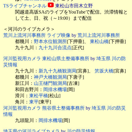
TSライブチャンネル
東松山市田木立野
関越道高坂SAのライブをYouTubeで配信。渋滞情報と
して土、日、祝（～19:00）まで配信
＜河川のライブカメラ＞
荒川上流河川事務所 ライブ映像
by
荒川上流河川事務所
都幾川：
野本水位観測所
[下押垂]、
東松山橋
[下押垂]
九十九川：
九十九川合流点
[正代]
河川監視用カメラ 東松山県土整備事務所
by
埼玉県 川の防
災情報
九十九川：
新九十九橋観測局
[宮鼻]、
笊坂大橋
[宮鼻]
都幾川：
神戸大橋観測局
[下唐子]
新江川：
山王樋門観測局
[古凍]
和田吉野川：
岡排水機場
[岡]
滑川：
東松平橋
[松山]
角川：
東平
[東平]
河川監視用カメラ 熊谷県土整備事務所
by
埼玉県 川の防災
情報
九頭龍川：
岡排水機場
[岡]
埼玉県の河川ライブカメラ
by
川の防災情報