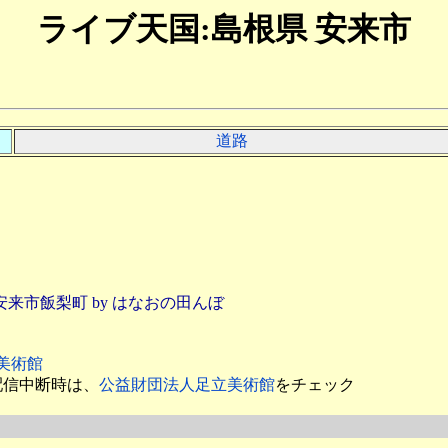
ライブ天国:島根県 安来市
道路
安来市飯梨町 by はなおの田んぼ
美術館
配信中断時は、
公益財団法人足立美術館
をチェック