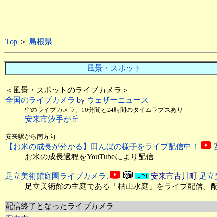
Top
＞
島根県
風景・スポット
＜風景・スポットのライブカメラ＞
全国のライブカメラ
by
ウェザーニュース
空のライブカメラ。10分間と24時間のタイムラプスあり
安来市汐手が丘
安来駅から南方向
【お米の成長が分かる】田んぼの様子をライブ配信中！
お米の成長過程をYouTubeにより配信
足立美術館庭園ライブカメラ
.
安来市古川町
足立
足立美術館の主庭である「枯山水庭」をライブ配信。
配信終了となったライブカメラ