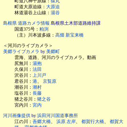
町道八神千原線：
猿丸
町道大原迫線：
大原迫
林道湯谷上山線：
湯谷
島根県 道路カメラ情報
島根県土木部道路維持課
国道375号：
粕渕
（主）川本波多線：
高畑 新宝来橋
＜河川のライブカメラ＞
美郷ライブカメラ
by
美郷町
雲海、道路、河川のライブカメラ。動画
尻無川：
湯抱
久保川：
法田
沢谷川：
上川戸
君谷川：
港
、
京覧原
潮谷川：
潮村
塩谷川：
長藤
猪之谷川：
猪之谷
宮内川：
宮内
河川画像提供
by
浜田河川国道事務所
江の川：
吾郷大橋
、
浜原 左岸
、
都賀行大橋
、
都賀大