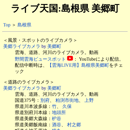
ライブ天国:島根県 美郷町
Top
＞
島根県
＜風景・スポットのライブカメラ＞
美郷ライブカメラ
by
美郷町
雲海、道路、河川のライブカメラ。動画
野間雲海ビュースポット
： YouTubeにより配信。
配信中断時は、
【雲海LIVE用】島根県美郷町
をチェ
ック
＜道路のライブカメラ＞
美郷ライブカメラ
by
美郷町
雲海、道路、河川のライブカメラ。動画
国道375号：
別府
、
粕渕市街地
、
上野
県道川本波多線：
竹
、
久保
県道別府川本線：
地頭所
県道美郷大森線：
枦谷
県道美郷飯南線：
酒谷
、
村之郷