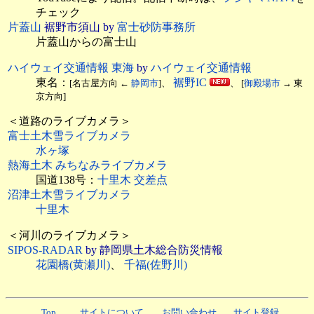
チェック
片蓋山
裾野市須山 by
富士砂防事務所
片蓋山からの富士山
ハイウェイ交通情報 東海
by
ハイウェイ交通情報
東名：
裾野IC
[名古屋方向 ←
静岡市
]、
、 [
御殿場市
→ 東
京方向]
＜道路のライブカメラ＞
富士土木雪ライブカメラ
水ヶ塚
熱海土木 みちなみライブカメラ
国道138号：
十里木 交差点
沼津土木雪ライブカメラ
十里木
＜河川のライブカメラ＞
SIPOS-RADAR
by 静岡県土木総合防災情報
花園橋(黄瀬川)
、
千福(佐野川)
Top
サイトについて
お問い合わせ
サイト登録