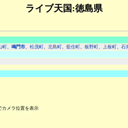
ライブ天国:徳島県
山町
、
鳴門市
、
松茂町
、
北島町
、
藍住町
、
板野町
、
上板町
、
石
でカメラ位置を表示