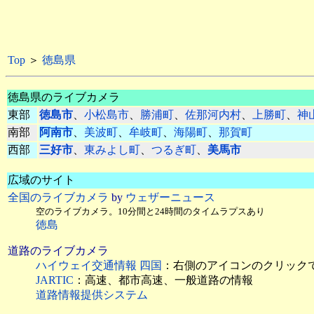
Top
＞
徳島県
徳島県のライブカメラ
東部
徳島市
、
小松島市
、
勝浦町
、
佐那河内村
、
上勝町
、
神
南部
阿南市
、
美波町
、
牟岐町
、
海陽町
、
那賀町
西部
三好市
、
東みよし町
、
つるぎ町
、
美馬市
広域のサイト
全国のライブカメラ
by
ウェザーニュース
空のライブカメラ。10分間と24時間のタイムラプスあり
徳島
道路のライブカメラ
ハイウェイ交通情報 四国
：右側のアイコンのクリック
JARTIC
：高速、都市高速、一般道路の情報
道路情報提供システム