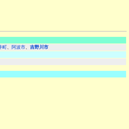
井町
、
阿波市
、
吉野川市