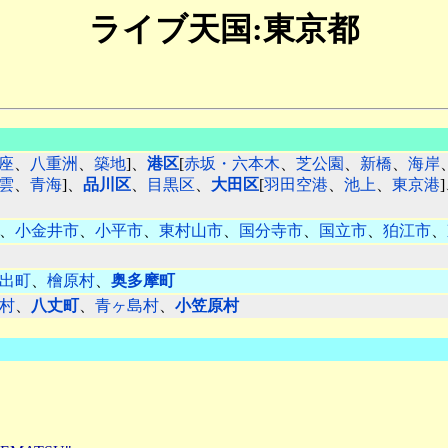
ライブ天国:東京都
座
、
八重洲
、
築地
]、
港区
[
赤坂・六本木
、
芝公園
、
新橋
、
海岸
雲
、
青海
]、
品川区
、
目黒区
、
大田区
[
羽田空港
、
池上
、
東京港
、
小金井市
、
小平市
、
東村山市
、
国分寺市
、
国立市
、
狛江市
、
出町
、
檜原村
、
奥多摩町
村
、
八丈町
、
青ヶ島村
、
小笠原村