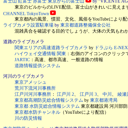
富士山 紅富士 赤富士 東京からの富士山
by "VICENTE A
東京のビルからのLIVE配信。富士山がきれいに見え
CHANNEL TokyoTown
東京都内の風景、慣習、文化、風俗をYouTubeにより
ライブカメラ設置駐車場
by
東京都道路整備保全公社
混雑具合を確認する目的でしょうが、大体の天気もわか
道路のライブカメラ
関東エリアの高速道路ライブカメラ
by
ドラぷら E-N
ハイウェイ交通情報 関東
：右側のアイコンのクリック
JARTIC
：高速、都市高速、一般道路の情報
道路情報提供システム
河川のライブカメラ
東京アメッシュ
荒川下流河川事務所
江戸川河川事務所
：
江戸川 2
、
江戸川 3
、
中川
、
綾瀬
東京都高潮防災総合情報システム
by
東京都港湾局
東京都 水防災総合情報システム
東京都建設局 河川部
東京都水防チャンネル
（YouTubeにより配信）
川の防災情報