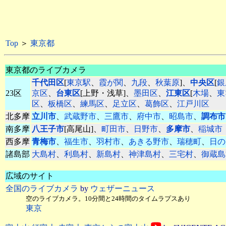
Top
＞
東京都
東京都のライブカメラ
千代田区
[
東京駅
、
霞が関
、
九段
、
秋葉原
]、
中央区
[
銀
23区
京区
、
台東区
[上野・浅草]、
墨田区
、
江東区
[
木場
、
東
区
、
板橋区
、
練馬区
、
足立区
、
葛飾区
、
江戸川区
北多摩
立川市
、
武蔵野市
、
三鷹市
、
府中市
、
昭島市
、
調布市
南多摩
八王子市
[高尾山]、
町田市
、
日野市
、
多摩市
、
稲城市
西多摩
青梅市
、
福生市
、
羽村市
、
あきる野市
、
瑞穂町
、
日の
諸島部
大島村
、
利島村
、
新島村
、
神津島村
、
三宅村
、
御蔵島
広域のサイト
全国のライブカメラ
by
ウェザーニュース
空のライブカメラ。10分間と24時間のタイムラプスあり
東京