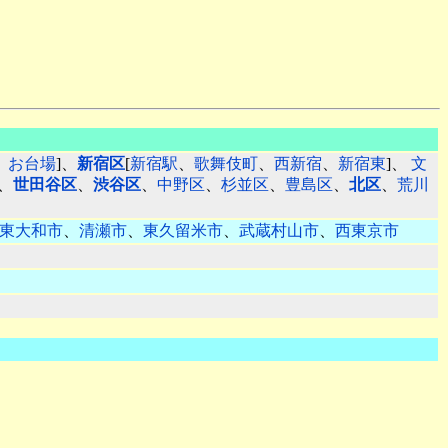
、
お台場
]、
新宿区
[
新宿駅
、
歌舞伎町
、
西新宿
、
新宿東
]、
文
]、
世田谷区
、
渋谷区
、
中野区
、
杉並区
、
豊島区
、
北区
、
荒川
東大和市
、
清瀬市
、
東久留米市
、
武蔵村山市
、
西東京市