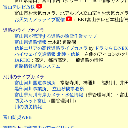
富山駅南口、富山市内（タワー１１１屋上情報カメラ）、
富山テレビ放送
富山市お天気カメラ、北アルプス立山室堂お天気カメラ、
お天気カメラライブ配信
： BBT富山テレビ本社[
道路のライブカメラ
富山県が管理する道路の除雪作業マップ
富山県道路情報
土木部 道路課
信越エリアの高速道路ライブカメラ
by
ドラぷら E-N
ハイウェイ交通情報 北陸・信越
：右側のアイコンのク
JARTIC
：高速、都市高速、一般道路の情報
道路情報提供システム
河川のライブカメラ
富山河川国道事務所
：常願寺川、神通川、熊野川、井
黒部河川事業所
、
立山砂防事務所
富山県河川海岸カメラ・水位情報
（県管理河川）：富
防災ネット富山
（国管理河川）
川の防災情報
富山防災WEB
雷情報
by
中部電力パワーグリッド