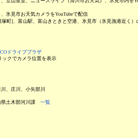
立山室堂、ニュースライブ（滑川市お天気）、氷見市内をYou
氷見市お天気カメラをYouTubeで配信
新根塚町]、富山駅、富山きときと空港、氷見市（氷見漁港近く）
EXCOドライブプラザ
リックでカメラ位置を表示
田川、庄川、小矢部川
山県土木部河川課
一覧