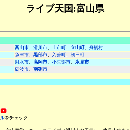
ライブ天国:富山県
富山市
、
滑川市
、
上市町
、
立山町
、
舟橋村
魚津市
、
黒部市
、
入善町
、
朝日町
射水市
、
高岡市
、
小矢部市
、
氷見市
砺波市
、
南砺市
ネル
をチェック