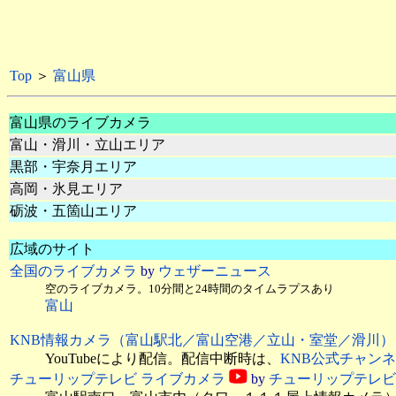
Top
＞
富山県
富山県のライブカメラ
富山・滑川・立山エリア
黒部・宇奈月エリア
高岡・氷見エリア
砺波・五箇山エリア
広域のサイト
全国のライブカメラ
by
ウェザーニュース
空のライブカメラ。10分間と24時間のタイムラプスあり
富山
KNB情報カメラ（富山駅北／富山空港／立山・室堂／滑川）
YouTubeにより配信。配信中断時は、
KNB公式チャン
チューリップテレビ ライブカメラ
by
チューリップテレビ