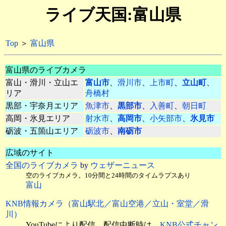
ライブ天国:富山県
Top
＞
富山県
富山県のライブカメラ
富山・滑川・立山エ
富山市
、
滑川市
、
上市町
、
立山町
、
リア
舟橋村
黒部・宇奈月エリア
魚津市
、
黒部市
、
入善町
、
朝日町
高岡・氷見エリア
射水市
、
高岡市
、
小矢部市
、
氷見市
砺波・五箇山エリア
砺波市
、
南砺市
広域のサイト
全国のライブカメラ
by
ウェザーニュース
空のライブカメラ。10分間と24時間のタイムラプスあり
富山
KNB情報カメラ（富山駅北／富山空港／立山・室堂／滑
川）
YouTubeにより配信。配信中断時は、
KNB公式チャン