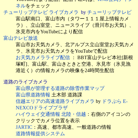
ネル
をチェック
チューリップテレビ ライブカメラ
by
チューリップテレ
ビ
富山駅南口、富山市内（タワー１１１屋上情報カメ
ラ）、立山室堂、ニュースライブ（滑川市お天気）、
氷見市内をYouTubeにより配信
富山テレビ放送
富山市お天気カメラ、北アルプス立山室堂お天気カメ
ラ、氷見市お天気カメラをYouTubeで配信
お天気カメラライブ配信
： BBT富山テレビ本社[新
根塚町]、富山駅、富山きときと空港、氷見市（氷見
漁港近く）の情報カメラの映像を24時間生配信
道路のライブカメラ
富山県が管理する道路の除雪作業マップ
富山県道路情報
土木部 道路課
信越エリアの高速道路ライブカメラ
by
ドラぷら E-
NEXCOドライブプラザ
ハイウェイ交通情報 北陸・信越
：右側のアイコンの
クリックでカメラ位置を表示
JARTIC
：高速、都市高速、一般道路の情報