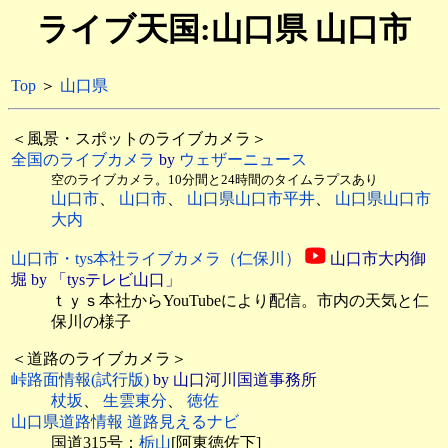
ライブ天国:山口県 山口市
Top
＞
山口県
＜風景・スポットのライブカメラ＞
全国のライブカメラ
by
ウェザーニュース
空のライブカメラ。10分間と24時間のタイムラプスあり
山口市
、
山口市
、
山口県山口市平井
、
山口県山口市
大内
山口市・tys本社ライブカメラ（仁保川）
山口市大内御
堀 by 「tysテレビ山口」
ｔｙｓ本社からYouTubeにより配信。市内の天気と仁
保川の様子
＜道路のライブカメラ＞
峠路面情報(試行版)
by 山口河川国道事務所
杖坂
、
生雲東分
、
徳佐
山口県道路情報 道路見えるナビ
国道315号：
栃山
[阿東徳佐下]