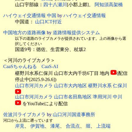
山口宇部線：
四十八瀬川
[小郡上郷]、
阿知須高架橋
ハイウェイ交通情報 中国
by
ハイウェイ交通情報
中国道：
山口JCT付近
中国地方の道路画像
by
道路情報提供システム
以下の道路のライブカメラが提供されています。上の画像から選
択してください
国道9号：徳佐、生雲東分、杖坂2
＜河川のライブカメラ＞
CaaSちゃんねる CaaS-AI
椹野川水系仁保川 山口市大内千坊6丁目 地内
(配信
停止中[2025.9-26.6])
山口市河川カメラ 山口市大内地区 椹野川水系 仁保川
山口市河川カメラ 山口市名田島地区 準用河川 中川
をYouTubeにより配信
佐波川ライブカメラ
by
山口河川国道事務所
河口から上流に遡っています
岸見
、
伊賀地
、
漆尾
、
合流点
、
堀
、
上流端