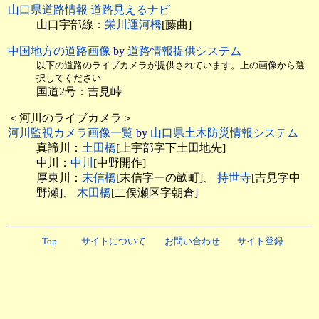
山口県道路情報 道路見えるナビ
山口宇部線：
栄川運河橋
[藤曲]
中国地方の道路画像
by
道路情報提供システム
以下の道路のライブカメラが提供されています。上の画像から選
択してください
国道2号：吉見峠
＜河川のライブカメラ＞
河川監視カメラ画像一覧
by
山口県土木防災情報システム
真諦川：
土田橋
[上宇部字下土田地先]
中川：
中川
[中野開作]
厚東川：
末信橋
[末信字一の畝町]、
持世寺
[吉見字中
野瀬]、
木田橋
[二俣瀬区字朝倉]
Top
サイトについて
お問い合わせ
サイト登録