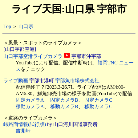
ライブ天国:山口県 宇部市
Top
＞
山口県
＜風景・スポットのライブカメラ＞
[山口宇部空港]
山口宇部空港ライブカメラ
宇部市沖宇部
YouTubeにより配信。配信中断時は、
福岡TNC ニュー
ス
をチェック
ライブ動画
宇部市港町
宇部魚市場株式会社
配信停終了？[2023.3-26.7]。ライブ配信はAM4:00-
AM6:30。鮮魚卸売市場の様子を動画(YouTube)で配信
固定カメラA
、
固定カメラB
、
固定カメラC
移動カメラA
、
移動カメラB
、
移動カメラC
＜道路のライブカメラ＞
峠路面情報(試行版)
by 山口河川国道事務所
吉見峠