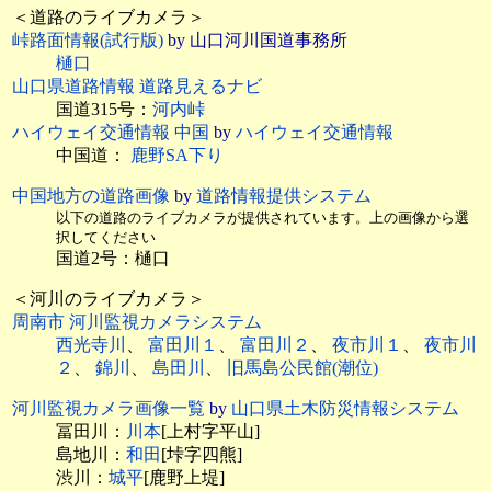
＜道路のライブカメラ＞
峠路面情報(試行版)
by 山口河川国道事務所
樋口
山口県道路情報 道路見えるナビ
国道315号：
河内峠
ハイウェイ交通情報 中国
by
ハイウェイ交通情報
中国道：
鹿野SA下り
中国地方の道路画像
by
道路情報提供システム
以下の道路のライブカメラが提供されています。上の画像から選
択してください
国道2号：樋口
＜河川のライブカメラ＞
周南市 河川監視カメラシステム
西光寺川
、
富田川１
、
富田川２
、
夜市川１
、
夜市川
２
、
錦川
、
島田川
、
旧馬島公民館(潮位)
河川監視カメラ画像一覧
by
山口県土木防災情報システム
冨田川：
川本
[上村字平山]
島地川：
和田
[垰字四熊]
渋川：
城平
[鹿野上堤]