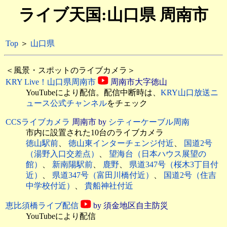
ライブ天国:山口県 周南市
Top
＞
山口県
＜風景・スポットのライブカメラ＞
KRY Live！山口県周南市
周南市大字徳山
YouTubeにより配信。配信中断時は、
KRY山口放送ニ
ュース公式チャンネル
をチェック
CCSライブカメラ
周南市 by
シティーケーブル周南
市内に設置された10台のライブカメラ
徳山駅前
、
徳山東インターチェンジ付近
、
国道2号
（湯野入口交差点）
、
望海台（日本ハウス展望の
館）
、
新南陽駅前
、
鹿野
、
県道347号（桜木3丁目付
近）
、
県道347号（富田川橋付近）
、
国道2号（住吉
中学校付近）
、
貴船神社付近
恵比須橋ライブ配信
by 須金地区自主防災
YouTubeにより配信