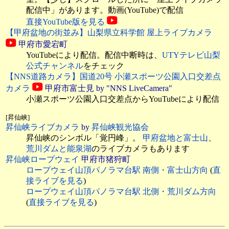
配信中」があります。動画(YouTube)で配信
直接YouTube版を見る
【甲府盆地の街並み】山梨県立科学館 屋上ライブカメラ
甲府市愛宕町
YouTubeにより配信。配信中断時は、
UTYテレビ山梨
公式チャンネル
をチェック
【NNS道路カメラ】国道20号 小瀬スポーツ公園入口交差点
カメラ
甲府市富士見 by "NNS LiveCamera"
小瀬スポーツ公園入口交差点からYouTubeにより配信
[昇仙峡]
昇仙峡ライブカメラ
by
昇仙峡観光協会
昇仙峡のシンボル「覚円峰」。
甲府盆地と富士山
、
荒川ダムと能泉湖
のライブカメラもあります
昇仙峡ロープウェイ
甲府市猪狩町
ロープウェイ山頂パノラマ台駅 南側・富士山方向
(
直
接ライブを見る
)
ロープウェイ山頂パノラマ台駅 北側・荒川ダム方向
(
直接ライブを見る
)