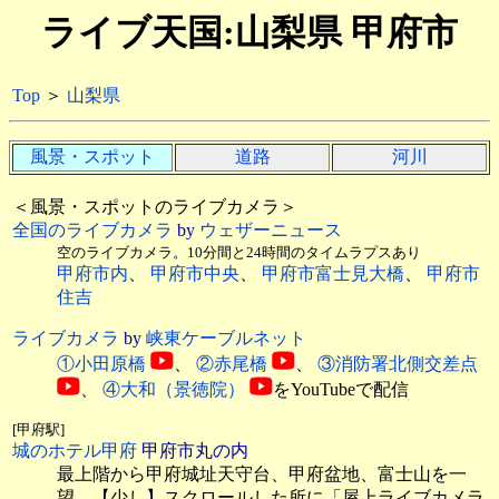
ライブ天国:山梨県 甲府市
Top
＞
山梨県
風景・スポット
道路
河川
＜風景・スポットのライブカメラ＞
全国のライブカメラ
by
ウェザーニュース
空のライブカメラ。10分間と24時間のタイムラプスあり
甲府市内
、
甲府市中央
、
甲府市富士見大橋
、
甲府市
住吉
ライブカメラ
by
峡東ケーブルネット
①小田原橋
、
②赤尾橋
、
③消防署北側交差点
、
④大和（景徳院）
をYouTubeで配信
[甲府駅]
城のホテル甲府
甲府市丸の内
最上階から甲府城址天守台、甲府盆地、富士山を一
望。【少し】スクロールした所に「屋上ライブカメラ