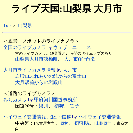
ライブ天国:山梨県 大月市
Top
＞
山梨県
＜風景・スポットのライブカメラ＞
全国のライブカメラ
by
ウェザーニュース
空のライブカメラ。10分間と24時間のタイムラプスあり
山梨県大月市猿橋町
、
大月市(笹子峠)
大月市ライブカメラ情報
by
大月市
岩殿山ふれあいの館からの富士山
大月駅前からの岩殿山
＜道路のライブカメラ＞
みちカメラ
by
甲府河川国道事務所
国道20号：
梁川
、
初狩
、
笹子
ハイウェイ交通情報 北陸・信越
by
ハイウェイ交通情報
中央道：
初狩PA
[名古屋方向 ←
原村
]、
、 [
上野原市
→ 東京方
向]