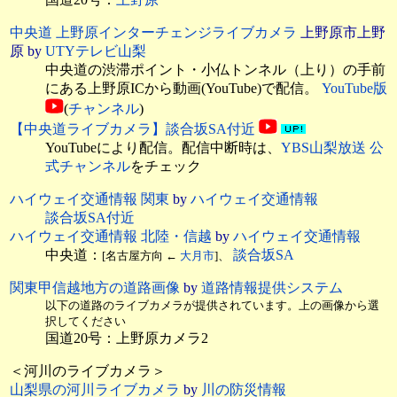
中央道 上野原インターチェンジライブカメラ
上野原市上野
原 by
UTYテレビ山梨
中央道の渋滞ポイント・小仏トンネル（上り）の手前
にある上野原ICから動画(YouTube)で配信。
YouTube版
(
チャンネル
)
【中央道ライブカメラ】談合坂SA付近
YouTubeにより配信。配信中断時は、
YBS山梨放送 公
式チャンネル
をチェック
ハイウェイ交通情報 関東
by
ハイウェイ交通情報
談合坂SA付近
ハイウェイ交通情報 北陸・信越
by
ハイウェイ交通情報
中央道：
談合坂SA
[名古屋方向 ←
大月市
]、
関東甲信越地方の道路画像
by
道路情報提供システム
以下の道路のライブカメラが提供されています。上の画像から選
択してください
国道20号：上野原カメラ2
＜河川のライブカメラ＞
山梨県の河川ライブカメラ
by
川の防災情報