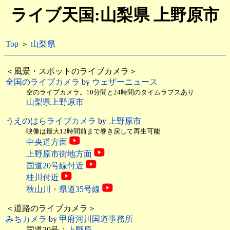
ライブ天国:山梨県 上野原市
Top
＞
山梨県
＜風景・スポットのライブカメラ＞
全国のライブカメラ
by
ウェザーニュース
空のライブカメラ。10分間と24時間のタイムラプスあり
山梨県上野原市
うえのはらライブカメラ
by
上野原市
映像は最大12時間前まで巻き戻して再生可能
中央道方面
上野原市街地方面
国道20号線付近
桂川付近
秋山川・県道35号線
＜道路のライブカメラ＞
みちカメラ
by
甲府河川国道事務所
国道20号：
上野原