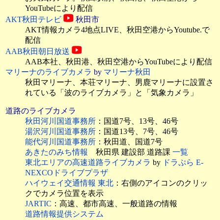
YouTubeにより配信
AKT秋田テレビ
秋田市
AKT情報カメラ4地点LIVE、
秋田空港からYoutube.で
配信
AAB秋田朝日放送
AAB本社、秋田港、秋田空港からYouTubeにより配信
マリーナのライブカメラ
by
マリーナ秋田
秋田マリーナ、本荘マリーナ、男鹿マリーナに設置さ
れている「波のライブカメラ」と「気象カメラ」
道路のライブカメラ
秋田河川国道事務所
：国道7号、13号、46号
湯沢河川国道事務所
：国道13号、7号、46号
能代河川国道事務所
：秋田道、国道7号
あきたのみち情報
秋田県 建設部 道路課
一覧
東北エリアの高速道路ライブカメラ
by
ドラぷら E-
NEXCOドライブプラザ
ハイウェイ交通情報 東北
：右側のアイコンのクリッ
クでカメラ位置を表示
JARTIC
：高速、都市高速、一般道路の情報
道路情報提供システム