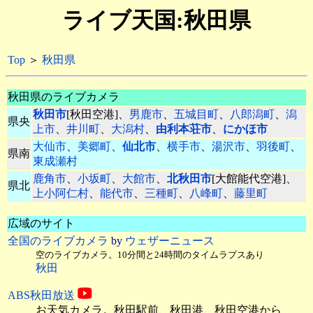
ライブ天国:秋田県
Top
＞
秋田県
秋田県のライブカメラ
秋田市
[秋田空港]、
男鹿市
、
五城目町
、
八郎潟町
、
潟
県央
上市
、
井川町
、
大潟村
、
由利本荘市
、
にかほ市
大仙市
、
美郷町
、
仙北市
、
横手市
、
湯沢市
、
羽後町
、
県南
東成瀬村
鹿角市
、
小坂町
、
大館市
、
北秋田市
[大館能代空港]、
県北
上小阿仁村
、
能代市
、
三種町
、
八峰町
、
藤里町
広域のサイト
全国のライブカメラ
by
ウェザーニュース
空のライブカメラ。10分間と24時間のタイムラプスあり
秋田
ABS秋田放送
お天気カメラ。秋田駅前、秋田港、
秋田空港から