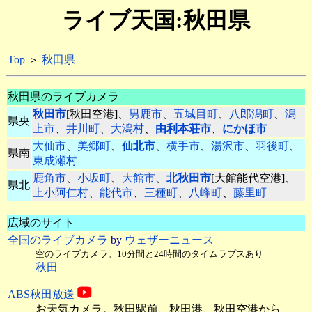
ライブ天国:秋田県
Top
＞
秋田県
秋田県のライブカメラ
秋田市
[秋田空港]、
男鹿市
、
五城目町
、
八郎潟町
、
潟
県央
上市
、
井川町
、
大潟村
、
由利本荘市
、
にかほ市
大仙市
、
美郷町
、
仙北市
、
横手市
、
湯沢市
、
羽後町
、
県南
東成瀬村
鹿角市
、
小坂町
、
大館市
、
北秋田市
[大館能代空港]、
県北
上小阿仁村
、
能代市
、
三種町
、
八峰町
、
藤里町
広域のサイト
全国のライブカメラ
by
ウェザーニュース
空のライブカメラ。10分間と24時間のタイムラプスあり
秋田
ABS秋田放送
お天気カメラ。秋田駅前、秋田港、
秋田空港から