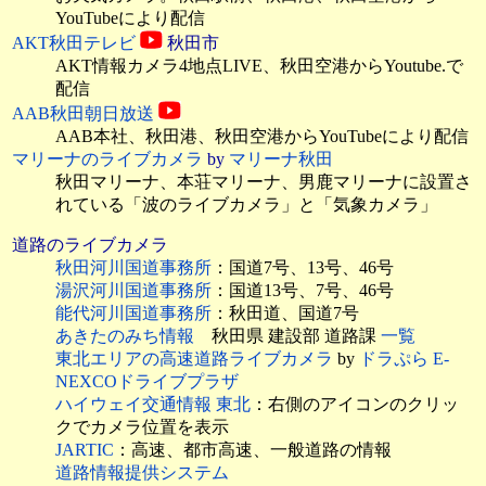
YouTubeにより配信
AKT秋田テレビ
秋田市
AKT情報カメラ4地点LIVE、
秋田空港からYoutube.で
配信
AAB秋田朝日放送
AAB本社、秋田港、秋田空港からYouTubeにより配信
マリーナのライブカメラ
by
マリーナ秋田
秋田マリーナ、本荘マリーナ、男鹿マリーナに設置さ
れている「波のライブカメラ」と「気象カメラ」
道路のライブカメラ
秋田河川国道事務所
：国道7号、13号、46号
湯沢河川国道事務所
：国道13号、7号、46号
能代河川国道事務所
：秋田道、国道7号
あきたのみち情報
秋田県 建設部 道路課
一覧
東北エリアの高速道路ライブカメラ
by
ドラぷら E-
NEXCOドライブプラザ
ハイウェイ交通情報 東北
：右側のアイコンのクリッ
クでカメラ位置を表示
JARTIC
：高速、都市高速、一般道路の情報
道路情報提供システム