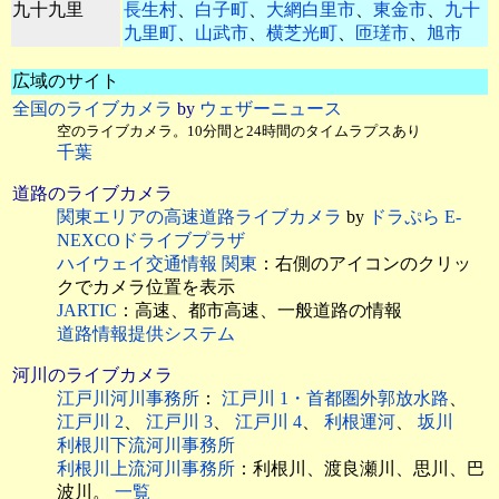
九十九里
長生村
、
白子町
、
大網白里市
、
東金市
、
九十
九里町
、
山武市
、
横芝光町
、
匝瑳市
、
旭市
広域のサイト
全国のライブカメラ
by
ウェザーニュース
空のライブカメラ。10分間と24時間のタイムラプスあり
千葉
道路のライブカメラ
関東エリアの高速道路ライブカメラ
by
ドラぷら E-
NEXCOドライブプラザ
ハイウェイ交通情報 関東
：右側のアイコンのクリッ
クでカメラ位置を表示
JARTIC
：高速、都市高速、一般道路の情報
道路情報提供システム
河川のライブカメラ
江戸川河川事務所
：
江戸川 1・首都圏外郭放水路
、
江戸川 2
、
江戸川 3
、
江戸川 4
、
利根運河
、
坂川
利根川下流河川事務所
利根川上流河川事務所
：利根川、渡良瀬川、思川、巴
波川。
一覧