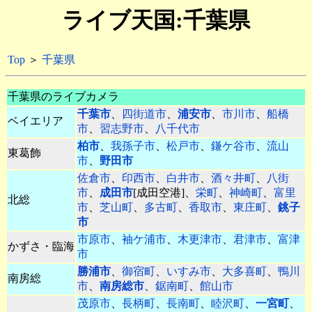
ライブ天国:千葉県
Top
＞
千葉県
千葉県のライブカメラ
千葉市
、
四街道市
、
浦安市
、
市川市
、
船橋
ベイエリア
市
、
習志野市
、
八千代市
柏市
、
我孫子市
、
松戸市
、
鎌ケ谷市
、
流山
東葛飾
市
、
野田市
佐倉市
、
印西市
、
白井市
、
酒々井町
、
八街
市
、
成田市
[成田空港]、
栄町
、
神崎町
、
富里
北総
市
、
芝山町
、
多古町
、
香取市
、
東庄町
、
銚子
市
市原市
、
袖ケ浦市
、
木更津市
、
君津市
、
富津
かずさ・臨海
市
勝浦市
、
御宿町
、
いすみ市
、
大多喜町
、
鴨川
南房総
市
、
南房総市
、
鋸南町
、
館山市
茂原市
、
長柄町
、
長南町
、
睦沢町
、
一宮町
、