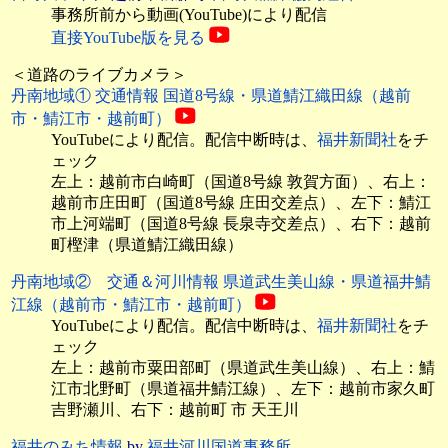
事務所前から動画(YouTube)により配信
直接YouTube版を見る
＜道路のライブカメラ＞
丹南地域① 交通情報 国道8号線・県道鯖江織田線（越前
市・鯖江市・越前町）
YouTubeにより配信。配信中断時は、
福井新聞社
をチ
ェック
左上：越前市白崎町（国道8号線 敦賀方面）、右上：
越前市庄田町（国道8号線 庄田交差点）、左下：鯖江
市上河端町（国道8号線 長泉寺交差点）、右下：越前
町樫津（県道鯖江織田線）
丹南地域② 交通＆河川情報 県道武生美山線・県道福井鯖
江線（越前市・鯖江市・越前町）
YouTubeにより配信。配信中断時は、
福井新聞社
をチ
ェック
左上：越前市粟田部町（県道武生美山線）、右上：鯖
江市北野町（県道福井鯖江線）、左下：越前市家久町
吉野瀬川、右下：越前町 市 天王川
福井のみち情報
by
福井河川国道事務所