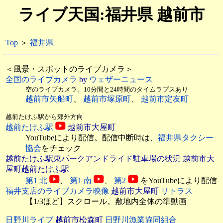
ライブ天国:福井県 越前市
Top
＞
福井県
＜風景・スポットのライブカメラ＞
全国のライブカメラ
by
ウェザーニュース
空のライブカメラ。10分間と24時間のタイムラプスあり
越前市矢船町
、
越前市塚原町
、
越前市定友町
越前たけふ駅から郊外方向
越前たけふ駅
越前市大屋町
YouTubeにより配信。配信中断時は、
福井県タクシー
協会
をチェック
越前たけふ駅東パークアンドライド駐車場の状況 越前市大
屋町越前たけふ駅
第1 北
、
第1 南
、
第2
をYouTubeにより配信
福井支店のライブカメラ映像
越前市大屋町
リトラス
【1/3ほど】スクロール。敷地内全体の準動画
日野川ライブ
越前市松森町
日野川漁業協同組合