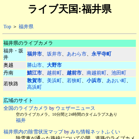
ライブ天国:福井県
Top
＞
福井県
福井県のライブカメラ
福井・坂
福井市
、
坂井市
、
あわら市
、
永平寺町
井
奥越
勝山市
、
大野市
丹南
鯖江市
、
越前町
、
越前市
、
南越前町
、
池田町
敦賀市
、
美浜町
、
若狭町
、
小浜市
、
あおい町
、
若狭路
高浜町
広域のサイト
全国のライブカメラ
by
ウェザーニュース
空のライブカメラ。10分間と24時間のタイムラプスあり
福井
福井県内の除雪状況マップ
by
みち情報ネットふくい
除雪車が通った路線について公開。道路のライブカメ