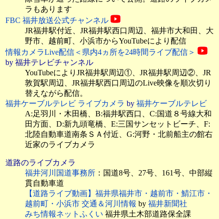
ラもあります
FBC 福井放送公式チャンネル
JR福井駅付近、JR福井駅西口周辺、福井市大和田、大
野市、越前町、小浜市からYouTubeにより配信
情報カメラLive配信＜県内4ヵ所を24時間ライブ配信＞
by 福井テレビチャンネル
YouTubeによりJR福井駅周辺①、JR福井駅周辺②、JR
敦賀駅周辺、JR福井駅西口周辺のLive映像を順次切り
替えながら配信。
福井ケーブルテレビ ライブカメラ
by
福井ケーブルテレビ
A:足羽川・木田橋、B:福井駅西口、C:国道８号線大和
田方面、D:新九頭竜橋、E:三国サンセットビーチ、F:
北陸自動車道南条ＳＡ付近、G:河野・北前船主の館右
近家のライブカメラ
道路のライブカメラ
福井河川国道事務所
：国道8号、27号、161号、中部縦
貫自動車道
【道路ライブ動画】福井県福井市・越前市・鯖江市・
越前町・小浜市 交通＆河川情報
by
福井新聞社
みち情報ネットふくい
福井県土木部道路保全課