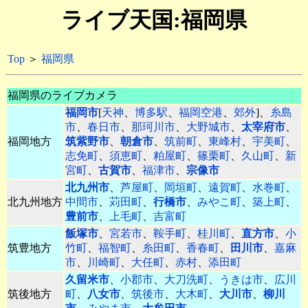
ライブ天国:福岡県
Top
＞
福岡県
福岡県のライブカメラ
福岡市
[
天神
、
博多駅
、
福岡空港
、
郊外
]、
糸島
市
、
春日市
、
那珂川市
、
大野城市
、
太宰府市
、
福岡地方
筑紫野市
、
朝倉市
、
筑前町
、
東峰村
、
宇美町
、
志免町
、
須恵町
、
粕屋町
、
篠栗町
、
久山町
、
新
宮町
、
古賀市
、
福津市
、
宗像市
北九州市
、
芦屋町
、
岡垣町
、
遠賀町
、
水巻町
、
北九州地方
中間市
、
苅田町
、
行橋市
、
みやこ町
、
築上町
、
豊前市
、
上毛町
、
吉富町
飯塚市
、
宮若市
、
鞍手町
、
桂川町
、
直方市
、
小
筑豊地方
竹町
、
福智町
、
糸田町
、
香春町
、
田川市
、
嘉麻
市
、
川崎町
、
大任町
、
赤村
、
添田町
久留米市
、
小郡市
、
大刀洗町
、
うきは市
、
広川
筑後地方
町
、
八女市
、
筑後市
、
大木町
、
大川市
、
柳川