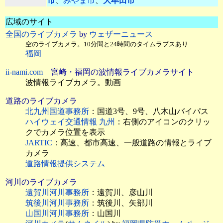
市
、
みやま市
、
大牟田市
広域のサイト
全国のライブカメラ
by
ウェザーニュース
空のライブカメラ。10分間と24時間のタイムラプスあり
福岡
ii-nami.com
宮崎・福岡の波情報ライブカメラサイト
波情報ライブカメラ。動画
道路のライブカメラ
北九州国道事務所
：国道3号、9号、八木山バイパス
ハイウェイ交通情報 九州
：右側のアイコンのクリッ
クでカメラ位置を表示
JARTIC
：高速、都市高速、一般道路の情報とライブ
カメラ
道路情報提供システム
河川のライブカメラ
遠賀川河川事務所
：遠賀川、彦山川
筑後川河川事務所
：筑後川、矢部川
山国川河川事務所
：山国川